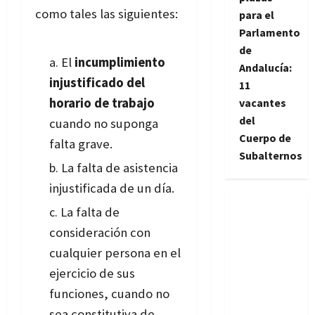
como tales las siguientes:
para el
Parlamento
de
El
incumplimiento
Andalucía:
injustificado del
11
horario de trabajo
vacantes
del
cuando no suponga
Cuerpo de
falta grave.
Subalternos
La falta de asistencia
injustificada de un día.
La falta de
consideración con
cualquier persona en el
ejercicio de sus
funciones, cuando no
sea constitutiva de