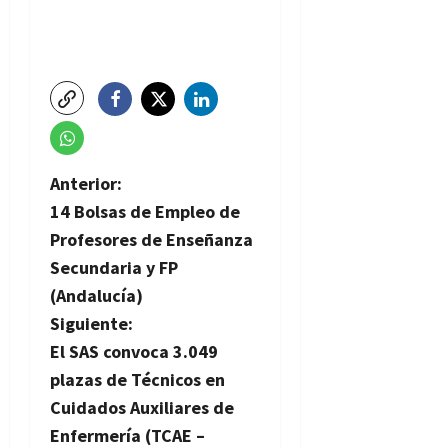
N
Anterior:
14 Bolsas de Empleo de
a
Profesores de Enseñanza
v
Secundaria y FP
(Andalucía)
e
Siguiente:
g
El SAS convoca 3.049
plazas de Técnicos en
a
Cuidados Auxiliares de
c
Enfermería (TCAE –