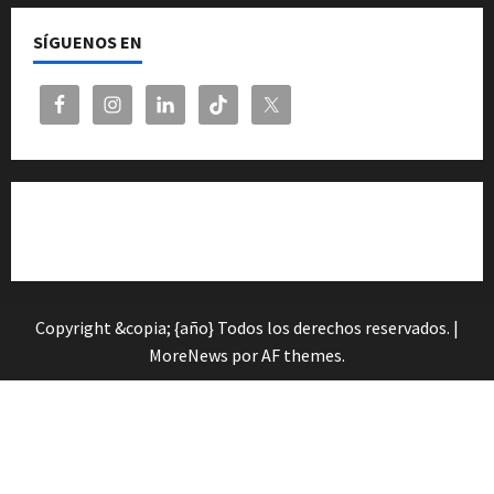
SÍGUENOS EN
Cita previa en el Servicio de Orientación «Andalucía
Orienta»
Copyright &copia; {año} Todos los derechos reservados.
|
MoreNews
por AF themes.