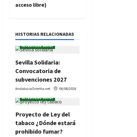
acceso libre)
i
ó
n
HISTORIAS RELACIONADAS
Actualidad Social
d
e
Sevilla Solidaria:
Convocatoria de
e
subvenciones 2027
n
AndaluciaOrienta.net
06/08/2026
t
Actualidad Social
r
Proyecto de Ley del
tabaco ¿Dónde estará
a
prohibido fumar?