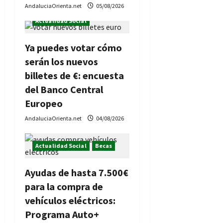
d
AndaluciaOrienta.net
05/08/2026
a
Actualidad Social
s
Ya puedes votar cómo
serán los nuevos
billetes de €: encuesta
del Banco Central
Europeo
AndaluciaOrienta.net
04/08/2026
Actualidad Social
Becas
Ayudas de hasta 7.500€
para la compra de
vehículos eléctricos:
Programa Auto+