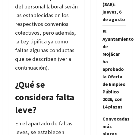
(SAE):
del personal laboral serán
jueves, 6
las establecidas en los
de agosto
respectivos convenios
El
colectivos, pero además,
Ayuntamiento
la Ley tipifica ya como
de
faltas algunas conductas
Mojácar
que se describen (ver a
ha
continuación).
aprobado
la Oferta
¿Qué se
de Empleo
Público
considera falta
2026, con
14 plazas
leve?
Convocadas
En el apartado de faltas
más
leves, se establecen
plazas