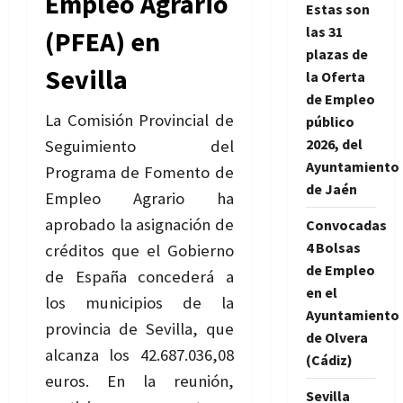
Empleo Agrario
Estas son
las 31
(PFEA) en
plazas de
Sevilla
la Oferta
de Empleo
La Comisión Provincial de
público
2026, del
Seguimiento del
Ayuntamiento
Programa de Fomento de
de Jaén
Empleo Agrario ha
aprobado la asignación de
Convocadas
4 Bolsas
créditos que el Gobierno
de Empleo
de España concederá a
en el
los municipios de la
Ayuntamiento
provincia de Sevilla, que
de Olvera
alcanza los 42.687.036,08
(Cádiz)
euros. En la reunión,
Sevilla