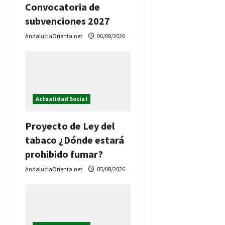
e
Convocatoria de
subvenciones 2027
n
AndaluciaOrienta.net
06/08/2026
t
r
a
Actualidad Social
d
Proyecto de Ley del
a
tabaco ¿Dónde estará
s
prohibido fumar?
AndaluciaOrienta.net
05/08/2026