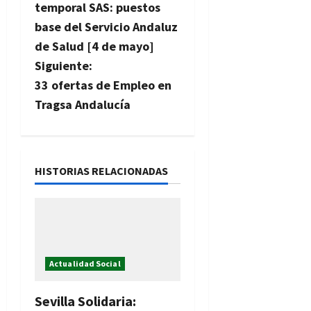
a
temporal SAS: puestos
v
base del Servicio Andaluz
de Salud [4 de mayo]
e
Siguiente:
g
33 ofertas de Empleo en
Tragsa Andalucía
a
c
i
HISTORIAS RELACIONADAS
ó
n
d
Actualidad Social
e
Sevilla Solidaria: