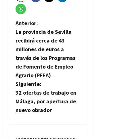
N
Anterior:
La provincia de Sevilla
a
recibirá cerca de 43
v
millones de euros a
través de los Programas
e
de Fomento de Empleo
g
Agrario (PFEA)
Siguiente:
a
32 ofertas de trabajo en
c
Málaga, por apertura de
nuevo obrador
i
ó