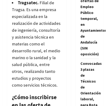
ofertas de
Tragsatec.
Filial de
Empleo
Tragsa. Es una empresa
Público
especializada en la
temporal,
realización de actividades
en
de ingeniería, consultoría
Ayuntamiento
de
y asistencia técnica en
Andalucía
materias como el
(SIN
desarrollo rural, el medio
oposición)
marino o la sanidad y la
Convocadas
salud pública, entre
3 plazas
otros, realizando tanto
de
estudios y proyectos
Técnicos
como servicios técnicos.
de
Orientación
¿Cómo inscribirse
laboral,
en las oferta de
para Rota