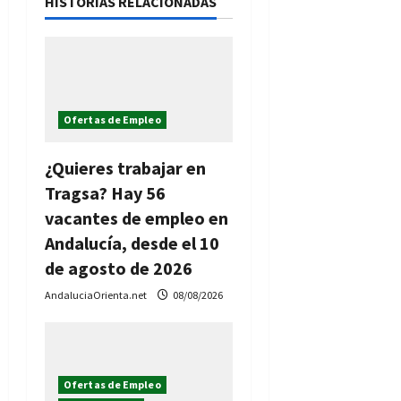
n
HISTORIAS RELACIONADAS
d
e
e
Ofertas de Empleo
n
¿Quieres trabajar en
t
Tragsa? Hay 56
vacantes de empleo en
r
Andalucía, desde el 10
a
de agosto de 2026
AndaluciaOrienta.net
08/08/2026
d
a
s
Ofertas de Empleo