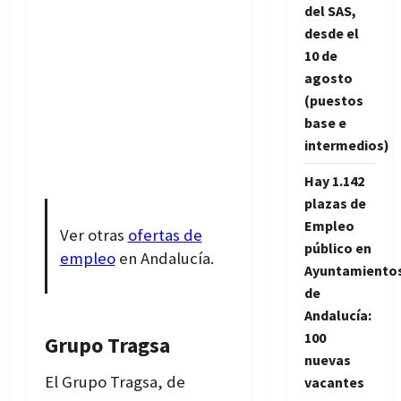
del SAS,
desde el
10 de
agosto
(puestos
base e
intermedios)
Hay 1.142
plazas de
Empleo
Ver otras
ofertas de
público en
empleo
en Andalucía.
Ayuntamiento
de
Andalucía:
100
Grupo Tragsa
nuevas
El Grupo Tragsa, de
vacantes