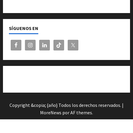
Quiénes somos
SÍGUENOS EN
Cita previa en el Servicio de Orientación «Andalucía
Orienta»
Copyright &copia; {año} Todos los derechos reservados.
|
MoreNews
por AF themes.