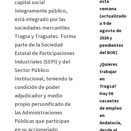
esta
capital social
semana
íntegramente público,
(actualizado
está integrado por las
a 9 de
sociedades mercantiles
agosto de
Tragsa y Tragsatec. Forma
2026 y
parte de la Sociedad
pendientes
del BOE)
Estatal de Participaciones
Industriales (SEPI) y del
¿Quieres
Sector Público
trabajar
Institucional, teniendo la
en
Tragsa?
condición de poder
Hay 56
adjudicador y medio
vacantes
propio personificado de
de empleo
las Administraciones
en
Públicas que participan
Andalucía,
en su accionariado.
desde el