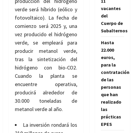
producción del hidrógeno
11
vacantes
verde será híbrido (eólico y
del
fotovoltaico). La fecha de
Cuerpo de
comienzo será 2025 y, una
Subalternos
vez producido el hidrógeno
verde, se empleará para
Hasta
22.000
producir metanol verde,
euros,
tras la sintetización del
para la
hidrógeno con bio-CO2.
contratación
Cuando la planta se
de las
encuentre operativa,
personas
producirá alrededor de
que han
30.000 toneladas de
realizado
metanol verde al año.
las
prácticas
EPES
La inversión rondará los