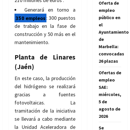
210 millones de euros .
Oferta de
Generará en torno a
empleo
350 empleos
: 300 puestos
público en
el
de trabajo en la fase de
Ayuntamiento
construcción y 50 más en el
de
mantenimiento.
Marbella:
convocadas
Planta de Linares
26 plazas
(Jaén)
Ofertas de
En este caso, la producción
empleo
del hidrógeno se realizará
SAE:
gracias a fuentes
miércoles,
5 de
fotovoltaicas. La
agosto de
tramitación de la iniciativa
2026
se llevará a cabo mediante
la Unidad Aceleradora de
Se