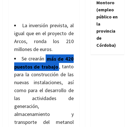
Montoro
(empleo
público en
la
La inversión prevista, al
provincia
igual que en el proyecto de
de
Arcos, ronda los 210
Córdoba)
millones de euros.
Se crearán
más de 420
puestos de trabajo
, tanto
para la construcción de las
nuevas instalaciones, así
como para el desarrollo de
las actividades de
generación,
almacenamiento y
transporte del metanol