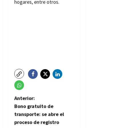
hogares, entre otros.
N
Anterior:
Bono gratuito de
a
transporte: se abre el
v
proceso de registro