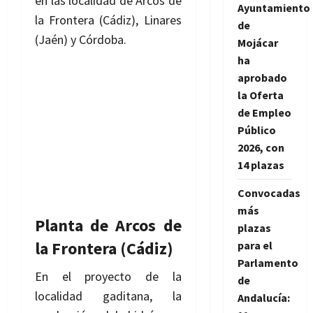
en las localidad de Arcos de
Ayuntamiento
la Frontera (Cádiz), Linares
de
(Jaén) y Córdoba.
Mojácar
ha
aprobado
la Oferta
de Empleo
Público
2026, con
14 plazas
Convocadas
más
Planta de Arcos de
plazas
la Frontera (Cádiz)
para el
Parlamento
En el proyecto de la
de
localidad gaditana, la
Andalucía: