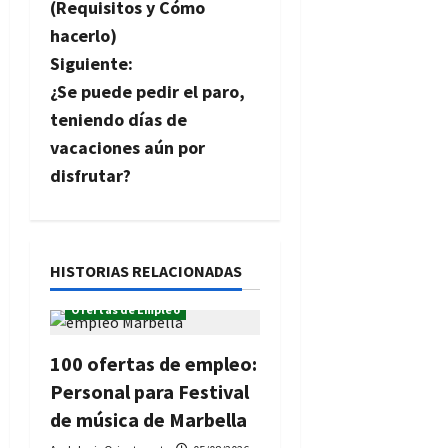
(Requisitos y Cómo
e
hacerlo)
g
Siguiente:
¿Se puede pedir el paro,
a
teniendo días de
c
vacaciones aún por
disfrutar?
i
ó
n
HISTORIAS RELACIONADAS
Ofertas de Empleo
d
e
100 ofertas de empleo:
Personal para Festival
e
de música de Marbella