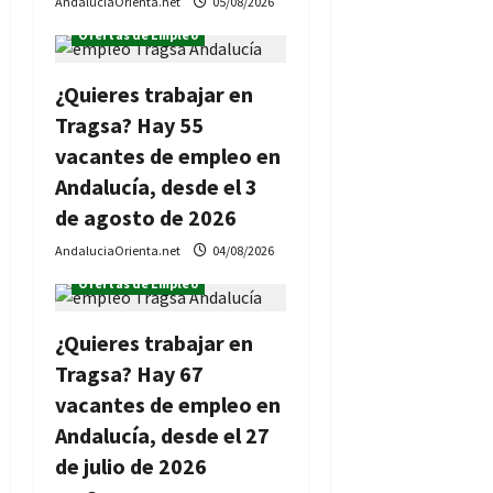
n
AndaluciaOrienta.net
05/08/2026
t
Ofertas de Empleo
r
¿Quieres trabajar en
Tragsa? Hay 55
a
vacantes de empleo en
d
Andalucía, desde el 3
de agosto de 2026
a
AndaluciaOrienta.net
04/08/2026
s
Ofertas de Empleo
¿Quieres trabajar en
Tragsa? Hay 67
vacantes de empleo en
Andalucía, desde el 27
de julio de 2026