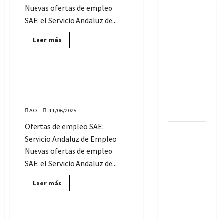
Ayuntamiento
Nuevas ofertas de empleo
de
SAE: el Servicio Andaluz de...
Mojácar
ha
Lee
Leer más
más
aprobado
Servicio Andaluz de Empleo
sobre
Ofertas
la Oferta
de
Empleo
de Empleo
Ofertas de Empleo SAE:
SAE:
miércoles, 11 de junio de
Público
viernes,
13
2025
2026, con
de
junio
AO
11/06/2025
14 plazas
de
2025
Ofertas de empleo SAE:
Convocadas
Servicio Andaluz de Empleo
más
Nuevas ofertas de empleo
plazas
SAE: el Servicio Andaluz de...
para el
Parlamento
Lee
Leer más
más
de
Servicio Andaluz de Empleo
sobre
Ofertas
Andalucía:
de
Empleo
11
Ofertas de Empleo SAE: