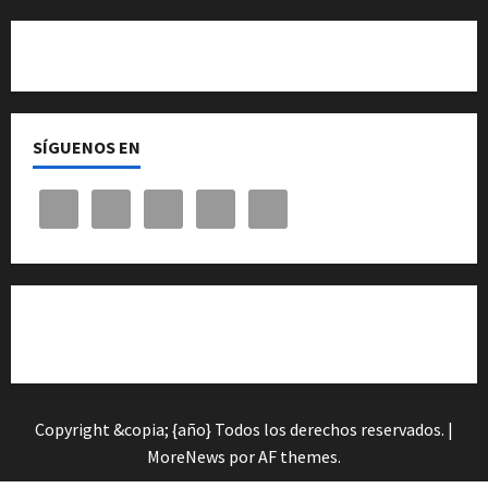
Quiénes somos
SÍGUENOS EN
Cita previa en el Servicio de Orientación «Andalucía
Orienta»
Copyright &copia; {año} Todos los derechos reservados.
|
MoreNews
por AF themes.