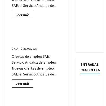
SAE: el Servicio Andaluz de...
Lee
Leer más
más
Servicio Andaluz de Empleo
sobre
Ofertas
de
Empleo
Ofertas de Empleo SAE:
SAE:
miércoles, 27 de agosto de
martes,
21
2025
de
octubre
AO
27/08/2025
de
2025
Ofertas de empleo SAE:
Servicio Andaluz de Empleo
ENTRADAS
Nuevas ofertas de empleo
RECIENTES
SAE: el Servicio Andaluz de...
Estas son
Lee
Leer más
más
las 31
Servicio Andaluz de Empleo
sobre
Ofertas
plazas de
de
la Oferta
Empleo
Ofertas de Empleo SAE:
SAE:
de Empleo
miércoles, 30 de julio de 2025