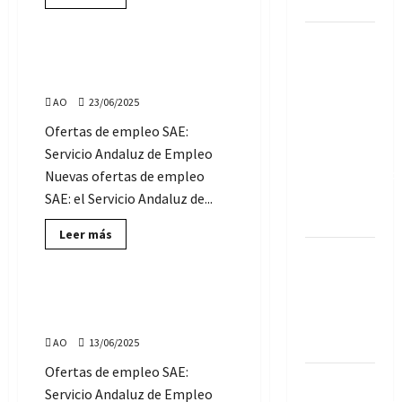
2027
más
Servicio Andaluz de Empleo
sobre
Ofertas
Se
de
Empleo
Ofertas de Empleo SAE:
convoca
SAE:
lunes, 23 de junio de 2025
lunes,
una plaza
30
AO
23/06/2025
de
de
junio
Periodista
Ofertas de empleo SAE:
de
2025
en el
Servicio Andaluz de Empleo
Ayuntamiento
Nuevas ofertas de empleo
de
SAE: el Servicio Andaluz de...
Marbella
Lee
Leer más
más
Ofertas de
Servicio Andaluz de Empleo
sobre
Ofertas
empleo
de
Empleo
Ofertas de Empleo SAE:
(SAE):
SAE:
viernes, 13 de junio de 2025
lunes,
jueves, 6
23
AO
13/06/2025
de agosto
de
junio
Ofertas de empleo SAE:
de
El
2025
Servicio Andaluz de Empleo