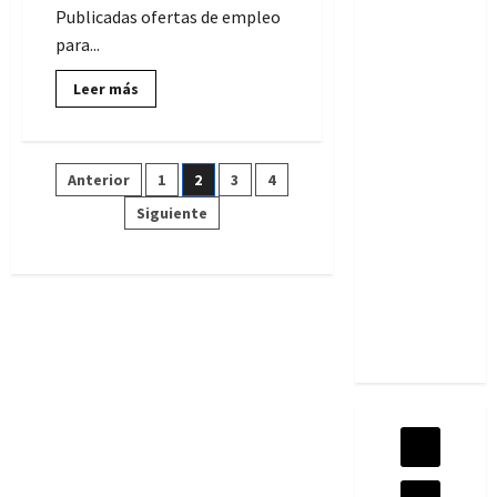
Publicadas ofertas de empleo
para...
Lee
Leer más
más
sobre
9
vacantes
de
Paginación
Anterior
1
2
3
4
Administrativos:
Empleo
Público
Siguiente
de
en
las
provincias
entradas
de
Almería
y
Cádiz