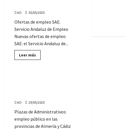
SAE:
viernes, 30 de mayo de 2025
vacantes
miércoles,
11
del
AO
30/05/2025
de
junio
Cuerpo de
Ofertas de empleo SAE:
de
2025
Subalternos
Servicio Andaluz de Empleo
Nuevas ofertas de empleo
SAE: el Servicio Andaluz de...
Lee
Leer más
más
Ofertas de Empleo
sobre
Ofertas
de
Empleo
9 vacantes de
SAE:
Administrativos: Empleo
viernes,
30
Público en las provincias de
de
Almería y Cádiz
mayo
de
AO
29/05/2025
2025
Plazas de Administrativos:
empleo público en las
provincias de Almería y Cádiz