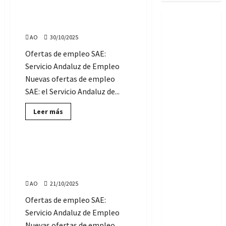
Ofertas de Empleo SAE:
jueves, 30 de octubre de 2025
AO
30/10/2025
Ofertas de empleo SAE:
Servicio Andaluz de Empleo
Nuevas ofertas de empleo
SAE: el Servicio Andaluz de...
Lee
Leer más
más
Servicio Andaluz de Empleo
sobre
Ofertas
de
Empleo
Ofertas de Empleo SAE:
SAE:
martes, 21 de octubre de
jueves,
30
2025
de
octubre
AO
21/10/2025
de
2025
Ofertas de empleo SAE:
Servicio Andaluz de Empleo
Nuevas ofertas de empleo