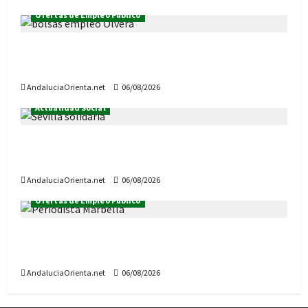
Ofertas de Empleo Público
Convocadas 4 Bolsas de Empleo en el
Ayuntamiento de Olvera (Cádiz)
AndaluciaOrienta.net
06/08/2026
Actualidad Social
Sevilla Solidaria: Convocatoria de subvenciones
2027
AndaluciaOrienta.net
06/08/2026
Ofertas de Empleo Público
Se convoca una plaza de Periodista en el
Ayuntamiento de Marbella
AndaluciaOrienta.net
06/08/2026