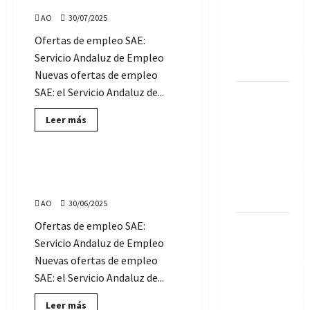
miércoles,
27
público
AO
30/07/2025
de
agosto
2026, del
Ofertas de empleo SAE:
de
Ayuntamiento
2025
Servicio Andaluz de Empleo
de Jaén
Nuevas ofertas de empleo
SAE: el Servicio Andaluz de...
Convocadas
4 Bolsas
Lee
Leer más
más
de Empleo
Servicio Andaluz de Empleo
sobre
en el
Ofertas
de
Ayuntamiento
Empleo
Ofertas de Empleo SAE:
SAE:
de Olvera
lunes, 30 de junio de 2025
miércoles,
30
(Cádiz)
AO
30/06/2025
de
julio
Ofertas de empleo SAE:
de
Sevilla
2025
Servicio Andaluz de Empleo
Solidaria:
Nuevas ofertas de empleo
Convocatoria
SAE: el Servicio Andaluz de...
de
subvenciones
Lee
Leer más