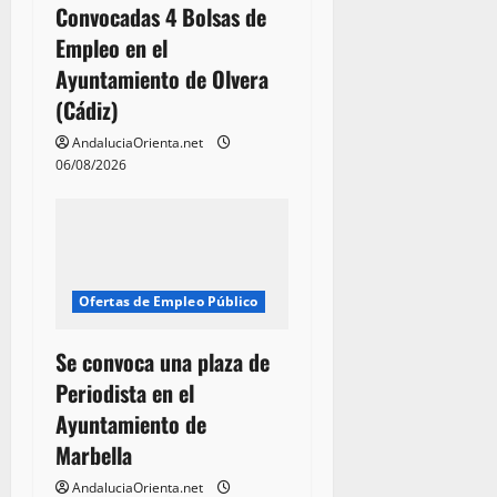
n
Convocadas 4 Bolsas de
t
Empleo en el
Ayuntamiento de Olvera
r
(Cádiz)
a
AndaluciaOrienta.net
06/08/2026
d
a
s
Ofertas de Empleo Público
Se convoca una plaza de
Periodista en el
Ayuntamiento de
Marbella
AndaluciaOrienta.net