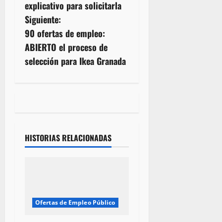
explicativo para solicitarla
e
Siguiente:
g
90 ofertas de empleo:
ABIERTO el proceso de
a
selección para Ikea Granada
c
i
ó
n
HISTORIAS RELACIONADAS
d
e
e
Ofertas de Empleo Público