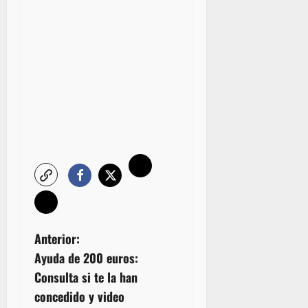
N
Anterior:
Ayuda de 200 euros:
a
Consulta si te la han
v
concedido y video