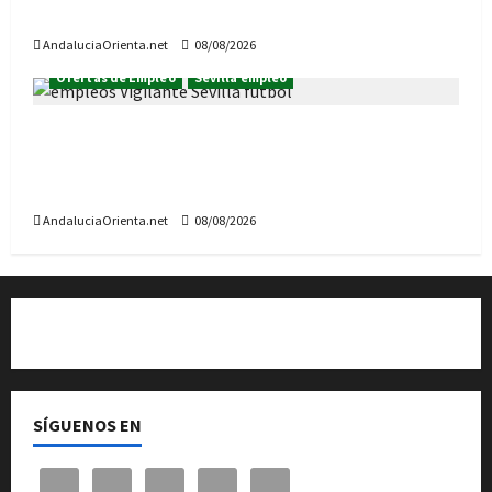
de 2026
AndaluciaOrienta.net
08/08/2026
Ofertas de Empleo
Sevilla empleo
60 empleos de Vigilante de Seguridad, para la
temporada de fútbol en Sevilla (temporada
2026/2027)
AndaluciaOrienta.net
08/08/2026
Quiénes somos
SÍGUENOS EN