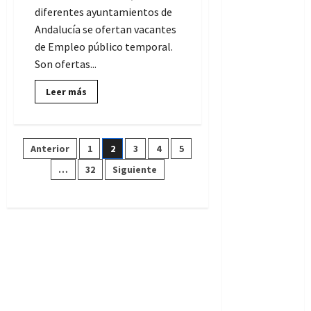
desde
diferentes ayuntamientos de
el
20
Andalucía se ofertan vacantes
de
de Empleo público temporal.
julio
de
Son ofertas...
2026
Lee
Leer más
más
sobre
222
ofertas
de
Paginación
Anterior
1
2
3
4
5
Empleo
temporal
en
…
32
Siguiente
de
Ayuntamientos
de
Andalucía
entradas
(SIN
oposición)