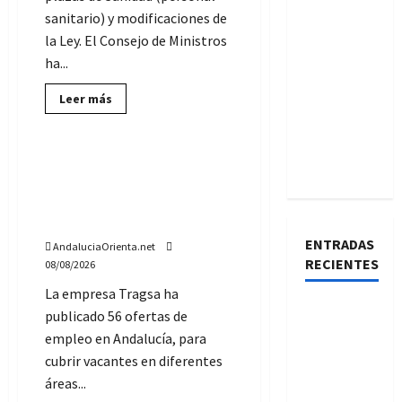
sanitario) y modificaciones de
la Ley. El Consejo de Ministros
ha...
Lee
Leer más
más
Ofertas de Empleo
sobre
Se
aprueban
67.000
¿Quieres trabajar en Tragsa?
plazas
Hay 56 vacantes de empleo
para
Sanidad
en Andalucía, desde el 10 de
y
agosto de 2026
cambios
en
ENTRADAS
AndaluciaOrienta.net
los
contratos
RECIENTES
08/08/2026
temporales
La empresa Tragsa ha
Ofertas de
publicado 56 ofertas de
Empleo
empleo en Andalucía, para
del SAS,
cubrir vacantes en diferentes
desde el
áreas...
10 de