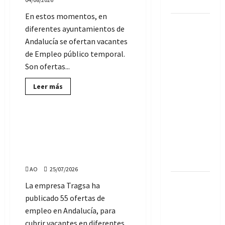
en
2026
Andalucía,
En estos momentos, en
desde
60
el
diferentes ayuntamientos de
3
empleos
de
Andalucía se ofertan vacantes
agosto
de
de
de Empleo público temporal.
2026
Vigilante
Son ofertas...
de
Seguridad,
Lee
Leer más
más
Ofertas de Empleo
para la
sobre
152
temporada
ofertas
de
¿Quieres trabajar en Tragsa?
de fútbol
Empleo
Hay 67 vacantes de empleo
temporal
en Sevilla
en
en Andalucía, desde el 27 de
(temporada
Ayuntamientos
julio de 2026
de
2026/2027)
Andalucía
AO
25/07/2026
(SIN
oposición)
213
La empresa Tragsa ha
ofertas de
publicado 55 ofertas de
Empleo
empleo en Andalucía, para
Público
cubrir vacantes en diferentes