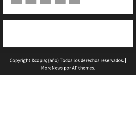
Cita previa en el Servicio de Orientación «Andalucía
Orienta»
Copyright &copia; {año} Todos los derechos reservados.
|
MoreNews
por AF themes.