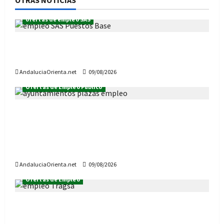
ofertas de empleo SAS
Ofertas de Empleo del SAS, desde el 10 de
agosto (puestos base e intermedios)
AndaluciaOrienta.net
09/08/2026
Ofertas de Empleo Público
Hay 1.142 plazas de Empleo público en
Ayuntamientos de Andalucía: 100 nuevas
vacantes esta semana (actualizado a 9 de
agosto de 2026 y pendientes del BOE)
AndaluciaOrienta.net
09/08/2026
Ofertas de Empleo
¿Quieres trabajar en Tragsa? Hay 56 vacantes
de empleo en Andalucía, desde el 10 de agosto