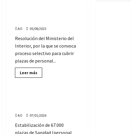
40 plazas del Cuerpo
Facultativo de Sanidad
Penitenciaria
AO
05/08/2023
Resolución del Ministerio del
Interior, por la que se convoca
proceso selectivo para cubrir
plazas de personal...
Lee
Leer más
más
Ofertas de Empleo Público
sobre
40
plazas
del
Se aprueban 67.000 plazas
Cuerpo
para Sanidad y cambios en
Facultativo
de
los contratos temporales
Sanidad
Penitenciaria
AO
07/01/2026
Estabilización de 67.000
plazas de Sanidad (personal