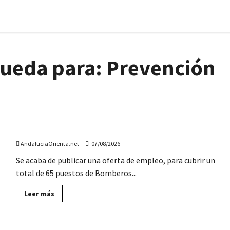
queda para:
Prevención
Se necesitan 65 Bomberos forestales para tareas de
prevención y extinción: empleo en toda Andalucía
AndaluciaOrienta.net
07/08/2026
Se acaba de publicar una oferta de empleo, para cubrir un
total de 65 puestos de Bomberos...
Lee
Leer más
más
sobre
Se
necesitan
65