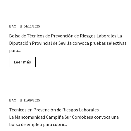
Abierto
el
periodo
Bolsa de Empleo de Técnicos de Prevención de Riesgos
de
inscripción
Laborales, en la Diputación de Sevilla
en
cursos
AO
04/11/2025
gratuitos
de
Bolsa de Técnicos de Prevención de Riesgos Laborales La
prevención
y
Diputación Provincial de Sevilla convoca pruebas selectivas
erradicación
de
para...
la
violencia
contra
Lee
Leer más
las
más
mujeres
sobre
Bolsa
de
Empleo
Bolsa de empleo de Técnicos en Prevención, en la
de
Técnicos
Mancomunidad Campiña Sur Cordobesa
de
Prevención
AO
11/09/2025
de
Riesgos
Técnicos en Prevención de Riesgos Laborales
Laborales,
en
La Mancomunidad Campiña Sur Cordobesa convoca una
la
Diputación
bolsa de empleo para cubrir...
de