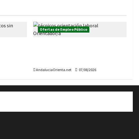
Ofertas de Empleo Público
lico
Convocadas 3 plazas de Técnicos de
os de
Orientación laboral, para Rota y
Algeciras
AndaluciaOrienta.net
07/08/2026
 Orientación «Andalucía Orienta»