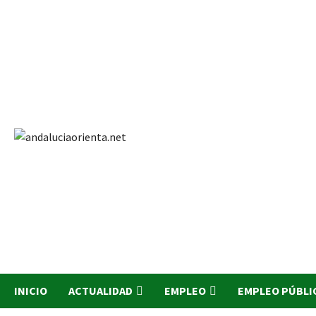
Saltar
al
contenido
INICIO
ACTUALIDAD
EMPLEO
EMPLEO PÚBLI