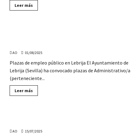
Sevilla
Lee
Leer más
más
sobre
Bolsa
de
empleo
Plazas de Administrativo, Técnico de Prevención y
de
Técnicos
Arquitecto técnico en el Ayuntamiento de Lebrija
en
Prevención,
(Sevilla)
en
la
AO
01/08/2025
Mancomunidad
Campiña
Plazas de empleo público en Lebrija El Ayuntamiento de
Sur
Lebrija (Sevilla) ha convocado plazas de Administrativo/a
Cordobesa
(perteneciente...
Lee
Leer más
más
sobre
Plazas
de
Administrativo,
La Junta de Andalucía convoca 12 plazas de Gestión en
Técnico
de
Prevención de Riesgos Laborales
Prevención
y
AO
15/07/2025
Arquitecto
técnico