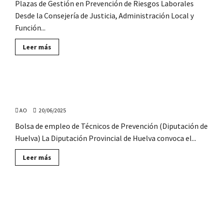
Plazas de Gestión en Prevención de Riesgos Laborales
en
el
Desde la Consejería de Justicia, Administración Local y
Ayuntamiento
de
Función...
Lebrija
(Sevilla)
Lee
Leer más
más
sobre
La
Junta
de
Abierta Bolsa de empleo de Técnicos en Prevención de
Andalucía
convoca
RL, en la Diputación de Huelva
12
plazas
AO
20/06/2025
de
Gestión
Bolsa de empleo de Técnicos de Prevención (Diputación de
en
Prevención
Huelva) La Diputación Provincial de Huelva convoca el...
de
Riesgos
Laborales
Lee
Leer más
más
sobre
Abierta
Bolsa
de
La Universidad de Granada convoca 3 plazas para
empleo
de
Técnicos de Prevención
Técnicos