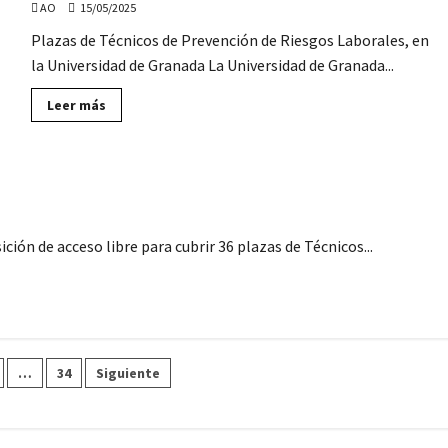
en
AO
15/05/2025
Prevención
de
Plazas de Técnicos de Prevención de Riesgos Laborales, en
RL,
en
la Universidad de Granada La Universidad de Granada...
la
Diputación
de
Lee
Leer más
Huelva
más
sobre
La
Universidad
de
e Riesgos Laborales (acceso libre)
Granada
convoca
3
plazas
para
ión de acceso libre para cubrir 36 plazas de Técnicos...
Técnicos
de
Prevención
ón
…
34
Siguiente