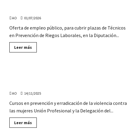
La Diputación de Jaén convoca 2 plazas de Técnicos en
Bomberos
forestales
Prevención de Riesgos Laborales
para
tareas
AO
01/07/2026
de
prevención
Oferta de empleo público, para cubrir plazas de Técnicos
y
extinción:
en Prevención de Riegos Laborales, en la Diputación...
empleo
en
toda
Lee
Leer más
Andalucía
más
sobre
La
Diputación
de
Abierto el periodo de inscripción en cursos gratuitos de
Jaén
convoca
prevención y erradicación de la violencia contra las
2
plazas
mujeres
de
Técnicos
AO
14/11/2025
en
Prevención
Cursos en prevención y erradicación de la violencia contra
de
las mujeres Unión Profesional y la Delegación del...
Riesgos
Laborales
Lee
Leer más
más
sobre