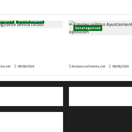
 Empleo
Sevilla empleo
Uncategorized
 de Vigilante de
 para la temporada de
213 ofertas de Empleo Púb
Sevilla (temporada
temporal, en Ayuntamient
)
Andalucía (SIN oposición)
nta.net
08/08/2026
AndaluciaOrienta.net
08/08/2026
Cita previa en el Servicio de