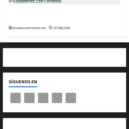
El Zoo de Córdoba necesita Cuidadores: hay 9
plazas
AndaluciaOrienta.net
07/08/2026
Quiénes somos
SÍGUENOS EN
Cita previa en el Servicio de Orientación «Andalucía