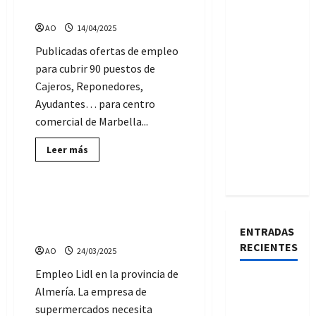
comercial de Marbella
necesitan
Cajeros-
AO
14/04/2025
Reponedores
para
próxima
Publicadas ofertas de empleo
apertura
para cubrir 90 puestos de
de
tienda
Cajeros, Reponedores,
Ayudantes… para centro
comercial de Marbella...
Lee
Leer más
más
Ofertas de Empleo
sobre
90
ofertas
de
Lild selecciona Cajeros y
empleo:
Gerente para sus centros de
Cajeros,
Reponedores,
ENTRADAS
la provincia de Almería
Ayudantes…
RECIENTES
para
AO
24/03/2025
centro
comercial
Empleo Lidl en la provincia de
de
Convocadas
Marbella
Almería. La empresa de
3 plazas
supermercados necesita