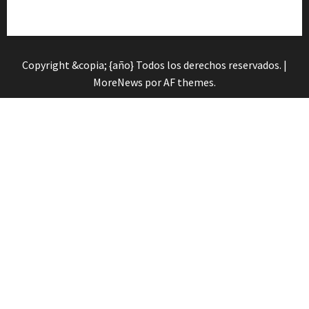
Orienta»
Copyright &copia; {año} Todos los derechos reservados.
|
MoreNews
por AF themes.