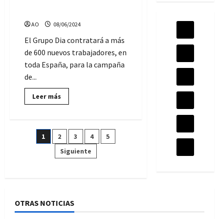
cajeros, reponedores y
Huelva
capital
pickers
AO
08/06/2024
El Grupo Dia contratará a más
de 600 nuevos trabajadores, en
toda España, para la campaña
de...
Lee
Leer más
más
sobre
Más
de
600
Paginación
1
2
3
4
5
ofertas
de
empleo
Siguiente
de
para
reforzar
la
entradas
plantilla
de
DIA,
este
OTRAS NOTICIAS
verano:
cajeros,