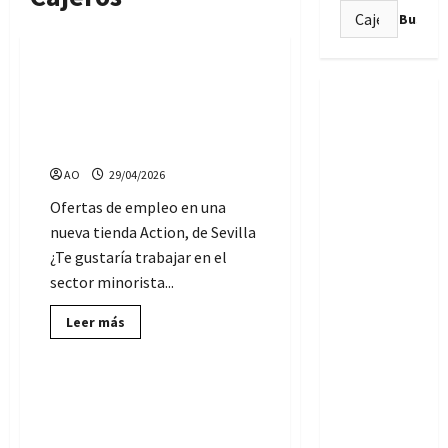
Ofertas de Empleo
Buscar:
Sevilla empleo
15 ofertas de empleo en
Sevilla: se necesitan
Cajeros-Reponedores para
próxima apertura de tienda
AO
29/04/2026
Ofertas de empleo en una
nueva tienda Action, de Sevilla
¿Te gustaría trabajar en el
sector minorista...
Lee
Leer más
más
Ofertas de Empleo
sobre
15
ofertas
de
90 ofertas de empleo:
empleo
Cajeros, Reponedores,
en
Sevilla:
Ayudantes… para centro
se