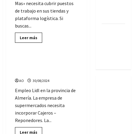
empleo en
Mas» necesita cubrir puestos
toda
de trabajo en sus tiendas y
Andalucía
plataforma logística. Si
buscas...
Ofertas de
empleo
Lee
Leer más
más
(SAE):
Ofertas de Empleo
sobre
Más
viernes, 7
de
130
Lild busca Cajeros para sus
de agosto
ofertas
establecimientos de El Ejido
de
Empleo
y Albox
de
«Grupo
AO
30/08/2024
Mas»
Andalucía:
Empleo Lidl en la provincia de
Cajeros,
Ayudantes,
Almería. La empresa de
Jefes,
Formadores…
supermercados necesita
(Septiembre
incorporar Cajeros –
2024)
Reponedores. La...
Lee
Leer más