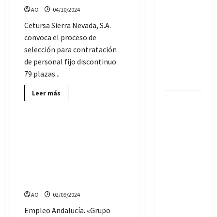
Mas»
300 euros
AO
04/10/2024
Andalucía:
cajeros,
para la
ayudantes,
Cetursa Sierra Nevada, S.A.
jefes,
Acreditación
convoca el proceso de
formadores…
(Diciembre
de
selección para contratación
2024)
idiomas:
de personal fijo discontinuo:
B1, B2 o
79 plazas...
superior
Lee
Leer más
más
Se
Ofertas de Empleo
sobre
necesitan
Cetursa
Sierra
65
Nevada:
Más de 130 ofertas de
79
Bomberos
Empleo de «Grupo Mas»
ofertas
de
forestales
Andalucía: Cajeros,
empleo
Ayudantes, Jefes,
(Control,
para
Cajeros,
Formadores… (Septiembre
tareas de
Personal
de
2024)
prevención
pista…)
AO
02/09/2024
y
extinción:
Empleo Andalucía. «Grupo