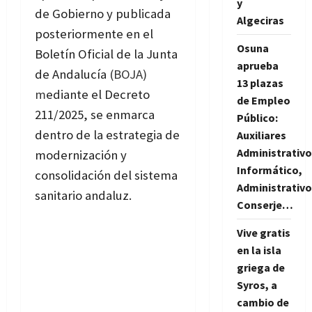
y
de Gobierno y publicada
Algeciras
posteriormente en el
Osuna
Boletín Oficial de la Junta
aprueba
de Andalucía
(
BOJA
)
13 plazas
m
ediante el Decreto
de Empleo
211/2025, se enmarca
Público:
dentro de la estrategia de
Auxiliares
Administrativo
modernización y
Informático,
consolidación del sistema
Administrativo
sanitario andaluz.
Conserje…
Vive gratis
en la isla
griega de
Syros, a
cambio de