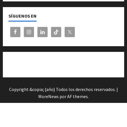
SÍGUENOS EN
Cita previa en el Servicio de Orientación «Andalucía
Orienta»
Copyright &copia; {año} Todos los derechos reservados.
|
MoreNews
por AF themes.