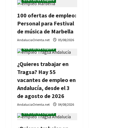
d
100 ofertas de empleo:
e
Personal para Festival
de música de Marbella
e
AndaluciaOrienta.net
05/08/2026
n
Ofertas de Empleo
t
¿Quieres trabajar en
r
Tragsa? Hay 55
vacantes de empleo en
a
Andalucía, desde el 3
d
de agosto de 2026
a
AndaluciaOrienta.net
04/08/2026
Ofertas de Empleo
s