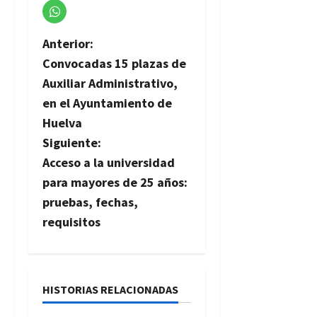
N
Anterior:
Convocadas 15 plazas de
a
Auxiliar Administrativo,
v
en el Ayuntamiento de
Huelva
e
Siguiente:
g
Acceso a la universidad
para mayores de 25 años:
a
pruebas, fechas,
c
requisitos
i
ó
HISTORIAS RELACIONADAS
n
Ofertas de Empleo