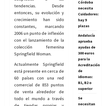
Córdoba
tendencias. Desde
necesita
entonces, su evolución y
Cuidadores:
crecimiento han sido
hay 9
plazas
constantes, marcando
2006 un punto de inflexión
Andalucía
con el lanzamiento de la
aprueba
colección femenina
ayudas de
300 euros
Springfield Woman.
para la
Actualmente Springfield
Acreditación
está presente en cerca de
de
idiomas:
60 países con una red
B1, B2 o
comercial de 853 puntos
superior
de venta alrededor de
Se
todo el mundo a través
necesitan
de tiendas propias y