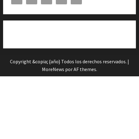
Cita previa en el Servicio de Orientación «Andalucía
Orienta»
Copyright &copia; {año} Todos los derechos reservados.
|
MoreNews
por AF themes.