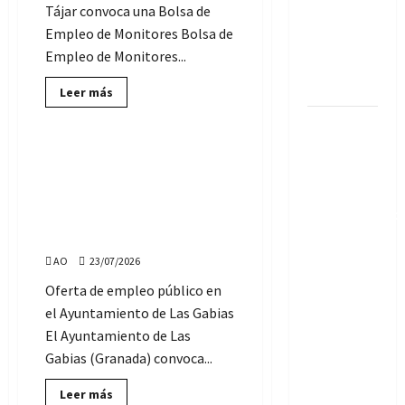
Tájar convoca una Bolsa de
agosto
Empleo de Monitores Bolsa de
(puestos
Empleo de Monitores...
base e
intermedios)
Lee
Leer más
más
Ofertas de Empleo Público
sobre
Hay 1.142
Bolsa
de
plazas de
Empleo
Empleo público en el
de
Empleo
Ayuntamiento de Las Gabias
Monitores
público en
de
(Granada): Asesor jurídico,
actividades
Ayuntamiento
Psicólogo y Técnico de
educativas,
lúdicas
de
medio ambiente
y
socioculturales
Andalucía:
AO
23/07/2026
del
Ayuntamiento
100
Oferta de empleo público en
de
nuevas
Huétor
el Ayuntamiento de Las Gabias
Tájar
vacantes
(Granada)
El Ayuntamiento de Las
esta
Gabias (Granada) convoca...
semana
Lee
Leer más
(actualizado