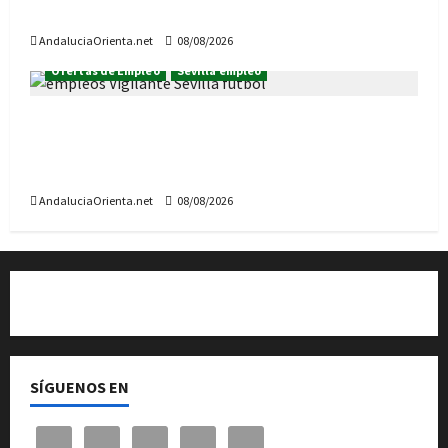
de 2026
AndaluciaOrienta.net
08/08/2026
Ofertas de Empleo
Sevilla empleo
60 empleos de Vigilante de Seguridad, para la
temporada de fútbol en Sevilla (temporada
2026/2027)
AndaluciaOrienta.net
08/08/2026
Quiénes somos
SÍGUENOS EN