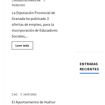
AndaluciaOrienta.net
en
04/08/2026
Granada
y
La Diputación Provincial de
en
Almonte
Granada ha publicado 3
(Formación
para
ofertas de empleo, para la
el
Empleo)
incorporación de Educadores
Sociales,...
Lee
Leer más
más
Ofertas de Empleo Público
sobre
Ofertas
de
empleo
Bolsa de Empleo de
ENTRADAS
para
Monitores de actividades
Educadores
RECIENTES
Sociales
educativas, lúdicas y
en
socioculturales del
la
Ofertas de
Diputación
Ayuntamiento de Huétor
de
Empleo
Granada
Tájar (Granada)
del SAS,
AO
24/07/2026
desde el
El Ayuntamiento de Huétor
10 de