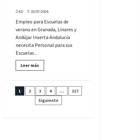
46
Granada, Linares y Andújar
plazas
de
AO
03/07/2026
Administrativo/a:
Requisitos,
Empleo para Escuelas de
Plazo,
Proceso
verano en Granada, Linares y
de
selección
Andújar Inserta Andalucía
necesita Personal para sus
Escuelas...
Lee
Leer más
más
sobre
Se
necesita
Personal
Paginación
1
2
3
4
…
117
para
Escuelas
de
Siguiente
de
verano
en
Granada,
entradas
Linares
y
Andújar