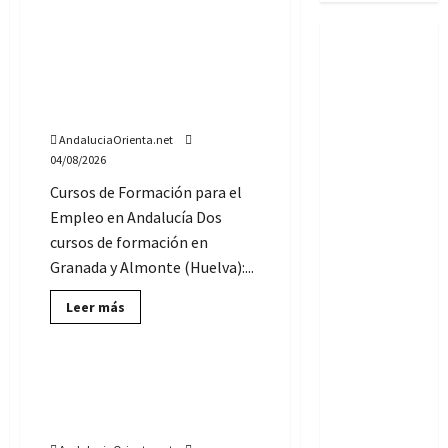
Curso de Actividades
auxiliares en viveros y
jardines, en Granada y en
Almonte (Formación para el
Empleo)
AndaluciaOrienta.net
04/08/2026
Cursos de Formación para el
Empleo en Andalucía Dos
cursos de formación en
Granada y Almonte (Huelva):...
Lee
Leer más
más
Ofertas de Empleo Público
sobre
Curso
de
Actividades
Ofertas de empleo para
auxiliares
Educadores Sociales en la
en
viveros
Diputación de Granada
y
jardines,