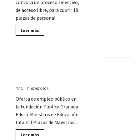
convoca un proceso selectivo,
de
temporal,
Municipios
de acceso libre, para cubrir 18
de
en
la
plazas de personal...
Ayuntamiento
Costa
Tropical
de
Lee
Leer más
más
Andalucía
Ofertas de Empleo Público
sobre
(SIN
Cómo
conseguir
oposición)
unas
5 plazas de Maestros de
de
Educación Infantil, en la
las
Convocadas
18
Fundación Pública Granada
plazas
3 plazas
Educa, del Ayuntamiento de
de
Auxiliar
de
Granada
de
Técnicos
Servicios
AO
07/07/2026
Generales
de
de
Oferta de empleo público en
la
Orientación
Universidad
la Fundación Pública Granada
de
laboral,
Granada
Educa: Maestros de Educación
para Rota
Infantil Plazas de Maestros...
y
Algeciras
Lee
Leer más
más