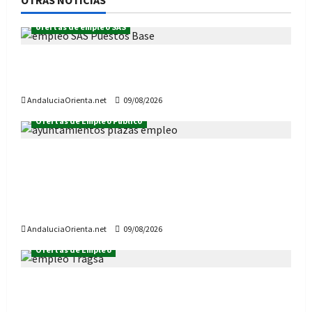
ofertas de empleo SAS
Ofertas de Empleo del SAS, desde el 10 de
agosto (puestos base e intermedios)
AndaluciaOrienta.net
09/08/2026
Ofertas de Empleo Público
Hay 1.142 plazas de Empleo público en
Ayuntamientos de Andalucía: 100 nuevas
vacantes esta semana (actualizado a 9 de
agosto de 2026 y pendientes del BOE)
AndaluciaOrienta.net
09/08/2026
Ofertas de Empleo
¿Quieres trabajar en Tragsa? Hay 56 vacantes
de empleo en Andalucía, desde el 10 de agosto