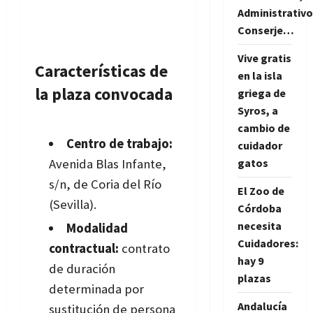
Administrativo
Conserje…
Vive gratis
Características de
en la isla
la plaza convocada
griega de
Syros, a
cambio de
Centro de trabajo:
cuidador
Avenida Blas Infante,
gatos
s/n, de Coria del Río
El Zoo de
(Sevilla).
Córdoba
necesita
Modalidad
Cuidadores:
contractual:
contrato
hay 9
de duración
plazas
determinada por
Andalucía
sustitución de persona