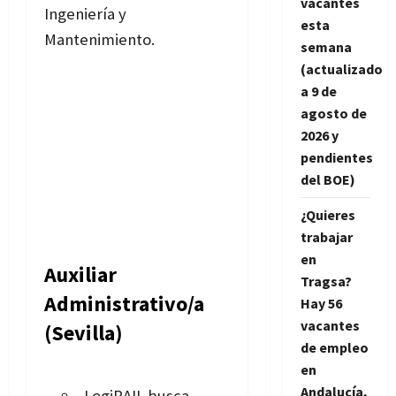
vacantes
Ingeniería y
esta
Mantenimiento.
semana
(actualizado
a 9 de
agosto de
2026 y
pendientes
del BOE)
¿Quieres
trabajar
en
Auxiliar
Tragsa?
Administrativo/a
Hay 56
vacantes
(Sevilla)
de empleo
en
Andalucía,
LogiRAIL busca