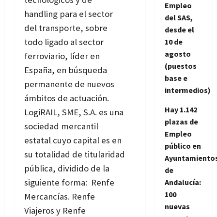
Empleo
handling para el sector
del SAS,
del transporte, sobre
desde el
todo ligado al sector
10 de
agosto
ferroviario, líder en
(puestos
España, en búsqueda
base e
permanente de nuevos
intermedios)
ámbitos de actuación.
Hay 1.142
LogiRAIL, SME, S.A. es una
plazas de
sociedad mercantil
Empleo
estatal cuyo capital es en
público en
su totalidad de titularidad
Ayuntamiento
pública, dividido de la
de
siguiente forma: Renfe
Andalucía:
100
Mercancías. Renfe
nuevas
Viajeros y Renfe