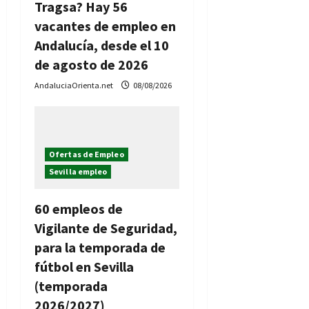
n
Tragsa? Hay 56
t
vacantes de empleo en
Andalucía, desde el 10
r
de agosto de 2026
a
AndaluciaOrienta.net
08/08/2026
d
a
Ofertas de Empleo
s
Sevilla empleo
60 empleos de
Vigilante de Seguridad,
para la temporada de
fútbol en Sevilla
(temporada
2026/2027)