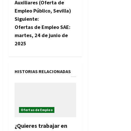
Auxiliares (Oferta de
e
Empleo Público, Sevilla)
g
Siguiente:
Ofertas de Empleo SAE:
a
martes, 24 de junio de
c
2025
i
ó
HISTORIAS RELACIONADAS
n
d
e
Ofertas de Empleo
e
¿Quieres trabajar en