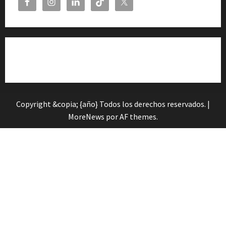
Cita previa en el Servicio de Orientación «Andalucía
Orienta»
Copyright &copia; {año} Todos los derechos reservados.
|
MoreNews
por AF themes.