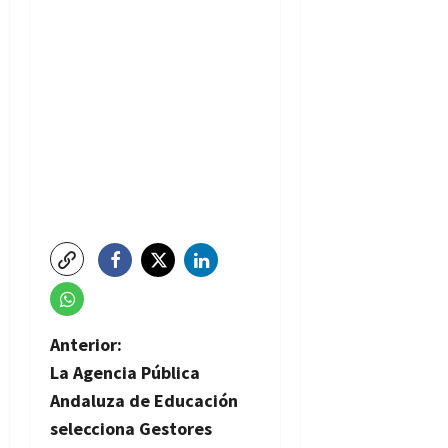
N
Anterior:
La Agencia Pública
a
Andaluza de Educación
v
selecciona Gestores