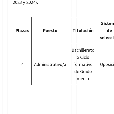
2023 y 2024).
Bases de la
convocatoria
Siste
Plazas
Puesto
Titulación
de
selecc
Bachillerato
o Ciclo
4
Administrativo/a
formativo
Oposic
de Grado
medio