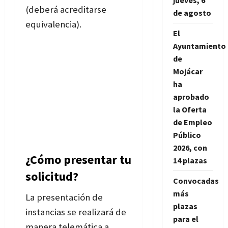
jueves, 6
(deberá acreditarse
de agosto
equivalencia).
El
Ayuntamiento
de
Mojácar
ha
aprobado
la Oferta
de Empleo
Público
2026, con
¿Cómo presentar tu
14 plazas
solicitud?
Convocadas
más
La presentación de
plazas
instancias se realizará de
para el
manera telemática a