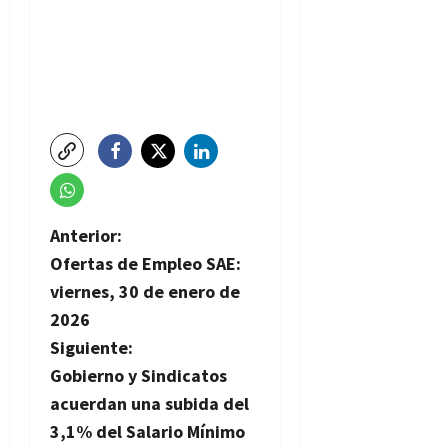
N
Anterior:
Ofertas de Empleo SAE:
a
viernes, 30 de enero de
v
2026
Siguiente:
e
Gobierno y Sindicatos
g
acuerdan una subida del
3,1% del Salario Mínimo