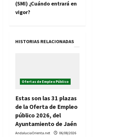
a
(SMI) ¿Cuándo entrará en
c
vigor?
i
ó
HISTORIAS RELACIONADAS
n
d
e
Ofertas de Empleo Público
e
Estas son las 31 plazas
n
de la Oferta de Empleo
t
público 2026, del
Ayuntamiento de Jaén
r
AndaluciaOrienta.net
06/08/2026