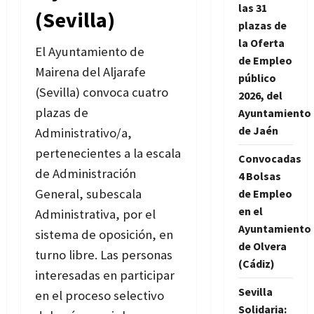
las 31
(Sevilla)
plazas de
la Oferta
El Ayuntamiento de
de Empleo
Mairena del Aljarafe
público
(Sevilla) convoca cuatro
2026, del
plazas de
Ayuntamiento
de Jaén
Administrativo/a,
pertenecientes a la escala
Convocadas
de Administración
4 Bolsas
General, subescala
de Empleo
en el
Administrativa, por el
Ayuntamiento
sistema de oposición, en
de Olvera
turno libre. Las personas
(Cádiz)
interesadas en participar
Sevilla
en el proceso selectivo
Solidaria: