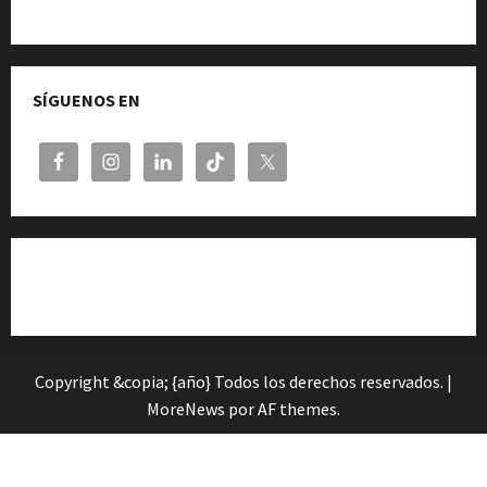
Quiénes somos
SÍGUENOS EN
Cita previa en el Servicio de Orientación «Andalucía
Orienta»
Copyright &copia; {año} Todos los derechos reservados.
|
MoreNews
por AF themes.