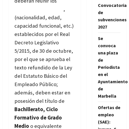
deberán reunir los
Convocatoria
requisitos generales
,
de
(nacionalidad, edad,
subvenciones
capacidad funcional, etc.)
2027
establecidos por el Real
Se
Decreto Legislativo
convoca
5/2015, de 30 de octubre,
una plaza
por el que se aprueba el
de
Periodista
texto refundido de la Ley
en el
del Estatuto Básico del
Ayuntamiento
Empleado Público;
de
además, deben estar en
Marbella
posesión del título de
Ofertas de
Bachillerato, Ciclo
empleo
Formativo de Grado
(SAE):
Medio
o equivalente