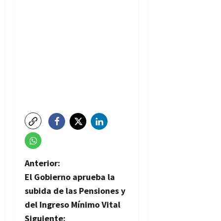
N
Anterior:
El Gobierno aprueba la
a
subida de las Pensiones y
v
del Ingreso Mínimo Vital
Siguiente: