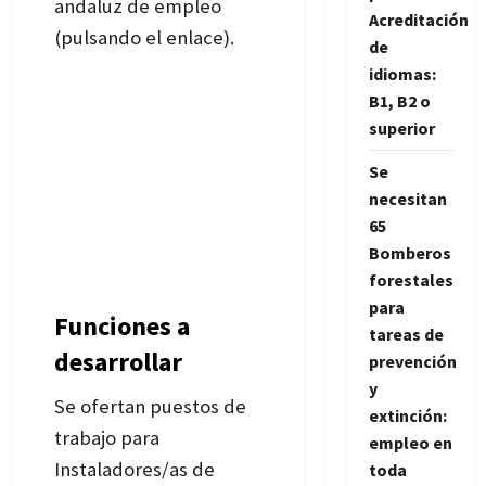
andaluz de empleo
Acreditación
(pulsando el enlace).
de
idiomas:
B1, B2 o
superior
Se
necesitan
65
Bomberos
forestales
para
Funciones a
tareas de
desarrollar
prevención
y
Se ofertan puestos de
extinción:
trabajo para
empleo en
Instaladores/as de
toda