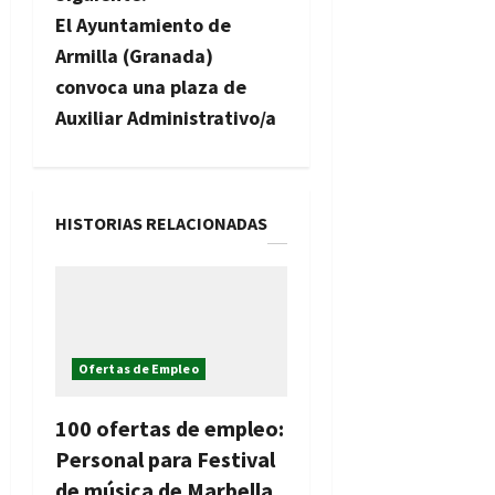
e
El Ayuntamiento de
g
Armilla (Granada)
convoca una plaza de
a
Auxiliar Administrativo/a
c
i
HISTORIAS RELACIONADAS
ó
n
d
Ofertas de Empleo
e
e
100 ofertas de empleo:
Personal para Festival
n
de música de Marbella