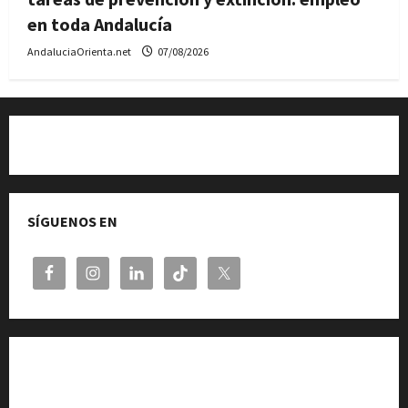
en toda Andalucía
AndaluciaOrienta.net
07/08/2026
Quiénes somos
SÍGUENOS EN
Cita previa en el Servicio de Orientación «Andalucía
Orienta»