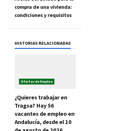
g
compra de una vivienda:
condiciones y requisitos
a
c
i
HISTORIAS RELACIONADAS
ó
n
d
Ofertas de Empleo
e
¿Quieres trabajar en
e
Tragsa? Hay 56
vacantes de empleo en
n
Andalucía, desde el 10
de agosto de 2026