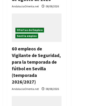
t
AndaluciaOrienta.net
08/08/2026
r
a
d
Ofertas de Empleo
Sevilla empleo
a
60 empleos de
s
Vigilante de Seguridad,
para la temporada de
fútbol en Sevilla
(temporada
2026/2027)
AndaluciaOrienta.net
08/08/2026