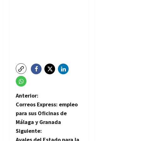
N
Anterior:
Correos Express: empleo
a
para sus Oficinas de
v
Málaga y Granada
Siguiente:
e
Avales del Estado para la