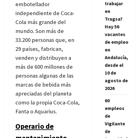
trabajar
embotellador
en
independiente de Coca-
Tragsa?
Cola más grande del
Hay 56
mundo. Son más de
vacantes
33.200 personas que, en
de empleo
29 países, fabrican,
en
venden y distribuyen a
Andalucía,
desde el
más de 600 millones de
10 de
personas algunas de las
agosto de
marcas de bebida más
2026
apreciadas del planeta
60
como la propia Coca-Cola,
empleos
Fanta o Aquarius.
de
Vigilante
Operario de
de
mantenimiento