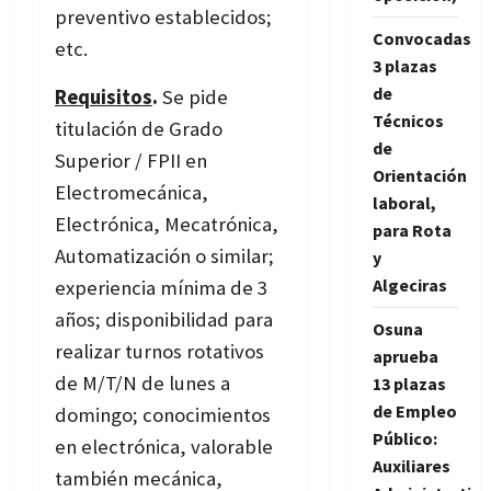
preventivo establecidos;
Convocadas
etc.
3 plazas
de
Requisitos
.
Se pide
Técnicos
titulación de Grado
de
Superior / FPII en
Orientación
Electromecánica,
laboral,
Electrónica, Mecatrónica,
para Rota
Automatización o similar;
y
Algeciras
experiencia mínima de 3
años; disponibilidad para
Osuna
realizar turnos rotativos
aprueba
de M/T/N de lunes a
13 plazas
de Empleo
domingo; conocimientos
Público:
en electrónica, valorable
Auxiliares
también mecánica,