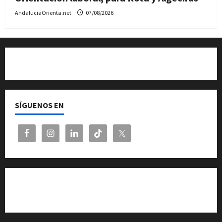
AndaluciaOrienta.net
07/08/2026
Quiénes somos
SÍGUENOS EN
Cita previa en el Servicio de Orientación «Andalucía
Orienta»