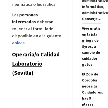
Administrativo
neumática o hidráulica.
Informático,
Administrativo
Las
personas
Conserje…
interesadas
deberán
Vive gratis
rellenar el formulario
en la isla
disponible en el siguiente
griega de
enlace
.
Syros, a
cambio de
Operaria/o Calidad
cuidador
Laboratorio
gatos
(Sevilla)
El Zoo de
Córdoba
necesita
Cuidadores:
hay 9
plazas