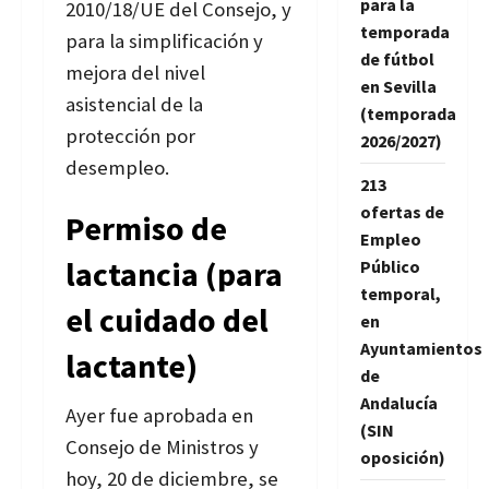
para la
2010/18/UE del Consejo, y
temporada
para la simplificación y
de fútbol
mejora del nivel
en Sevilla
asistencial de la
(temporada
protección por
2026/2027)
desempleo.
213
ofertas de
Permiso de
Empleo
lactancia (para
Público
temporal,
el cuidado del
en
Ayuntamientos
lactante)
de
Andalucía
Ayer fue aprobada en
(SIN
Consejo de Ministros y
oposición)
hoy, 20 de diciembre, se