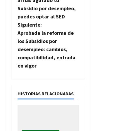
Si has agotado tu
a
Subsidio por desempleo,
v
puedes optar al SED
Siguiente:
e
Aprobada la reforma de
g
los Subsidios por
desempleo: cambios,
a
compatibilidad, entrada
c
en vigor
i
ó
HISTORIAS RELACIONADAS
n
d
e