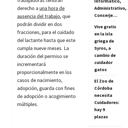
trabajadoras tendrán
Informático,
derecho a
una hora de
Administrativo,
Conserje…
ausencia del trabajo
, que
podrán dividir en dos
Vive gratis
fracciones, para el cuidado
en la isla
del lactante hasta que este
griega de
cumpla nueve meses. La
Syros, a
cambio de
duración del permiso se
cuidador
incrementará
gatos
proporcionalmente en los
casos de nacimiento,
El Zoo de
adopción, guarda con fines
Córdoba
necesita
de adopción o acogimiento
Cuidadores:
múltiples.
hay 9
plazas