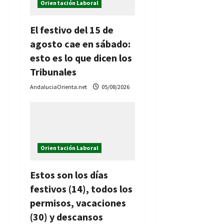
Orientación Laboral
e
El festivo del 15 de
n
agosto cae en sábado:
t
esto es lo que dicen los
Tribunales
r
AndaluciaOrienta.net
05/08/2026
a
d
a
Orientación Laboral
s
Estos son los días
festivos (14), todos los
permisos, vacaciones
(30) y descansos