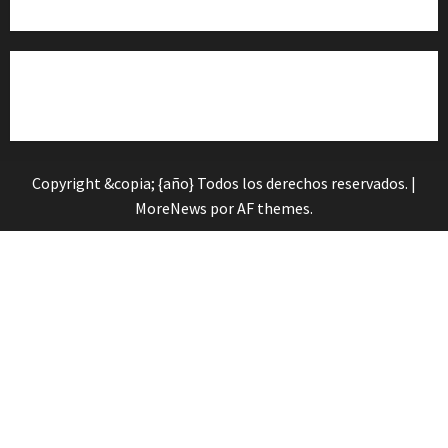
Cita previa en el Servicio de Orientación «Andalucía
Orienta»
Copyright &copia; {año} Todos los derechos reservados.
|
MoreNews
por AF themes.