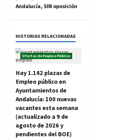
a
Andalucía, SIN oposición
c
i
HISTORIAS RELACIONADAS
ó
n
Ofertas de Empleo Público
d
Hay 1.142 plazas de
e
Empleo público en
Ayuntamientos de
e
Andalucía: 100 nuevas
n
vacantes esta semana
(actualizado a 9 de
t
agosto de 2026 y
r
pendientes del BOE)