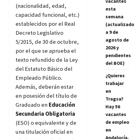
vacantes
(nacionalidad, edad,
esta
capacidad funcional, etc.)
semana
establecidos por el Real
(actualizado
a 9 de
Decreto Legislativo
agosto de
5/2015, de 30 de octubre,
2026 y
por el que se aprueba el
pendientes
texto refundido de la Ley
del BOE)
del Estatuto Básico del
¿Quieres
Empleado Público.
trabajar
Además, deberán estar
en
en posesión del título de
Tragsa?
Graduado en
Educación
Hay 56
Secundaria Obligatoria
vacantes
de empleo
(ESO) o equivalente y de
en
una titulación oficial en
Andalucía,