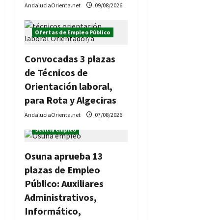
AndaluciaOrienta.net
09/08/2026
a
d
Ofertas de Empleo Público
a
Convocadas 3 plazas
s
de Técnicos de
Orientación laboral,
para Rota y Algeciras
AndaluciaOrienta.net
07/08/2026
Ofertas de Empleo Público
Sevilla empleo
Osuna aprueba 13
plazas de Empleo
Público: Auxiliares
Administrativos,
Informático,