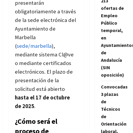
213
presentarán
ofertas de
obligatoriamente a través
Empleo
de la sede electrónica del
Público
Ayuntamiento de
temporal,
Marbella
en
Ayuntamiento
(
sede/marbella
),
de
mediante sistema Cl@ve
Andalucía
o mediante certificados
(SIN
electrónicos. El plazo de
oposición)
presentación de la
Convocadas
solicitud está abierto
3 plazas
hasta el 17 de octubre
de
de 2025
.
Técnicos
de
¿Cómo será el
Orientación
proceso de
laboral,