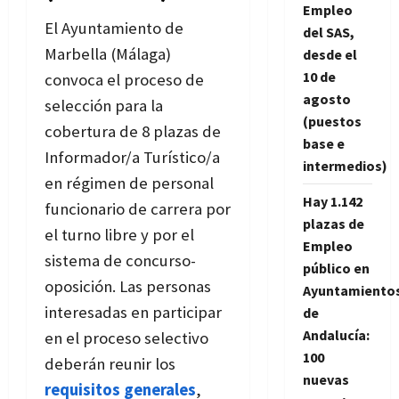
Empleo
El Ayuntamiento de
del SAS,
Marbella (Málaga)
desde el
10 de
convoca el proceso de
agosto
selección para la
(puestos
cobertura de 8 plazas de
base e
Informador/a Turístico/a
intermedios)
en régimen de personal
Hay 1.142
funcionario de carrera por
plazas de
el turno libre y por el
Empleo
sistema de concurso-
público en
oposición. Las personas
Ayuntamiento
interesadas en participar
de
Andalucía:
en el proceso selectivo
100
deberán reunir los
nuevas
requisitos generales
,