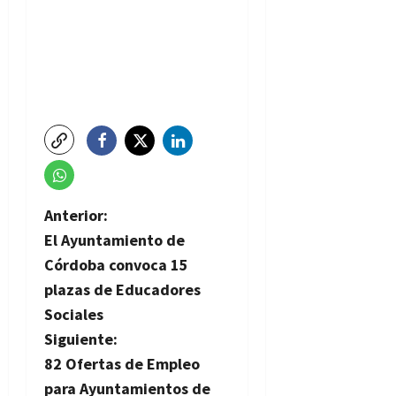
N
Anterior:
El Ayuntamiento de
a
Córdoba convoca 15
v
plazas de Educadores
Sociales
e
Siguiente:
g
82 Ofertas de Empleo
para Ayuntamientos de