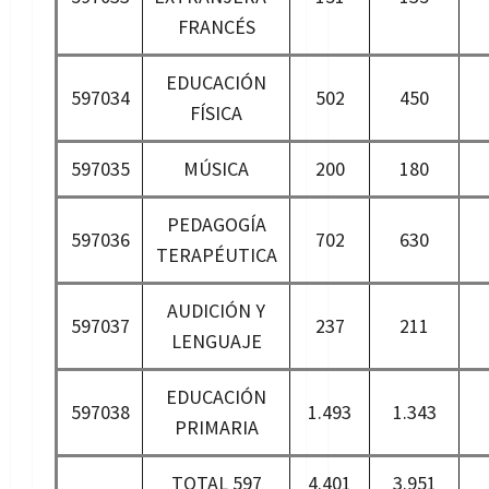
FRANCÉS
EDUCACIÓN
597034
502
450
FÍSICA
597035
MÚSICA
200
180
PEDAGOGÍA
597036
702
630
TERAPÉUTICA
AUDICIÓN Y
597037
237
211
LENGUAJE
EDUCACIÓN
597038
1.493
1.343
PRIMARIA
TOTAL 597
4.401
3.951