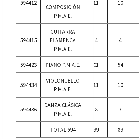
594412
11
10
COMPOSICIÓN
P.M.A.E.
GUITARRA
594415
FLAMENCA
4
4
P.M.A.E.
594423
PIANO P.M.A.E.
61
54
VIOLONCELLO
594434
11
10
P.M.A.E.
DANZA CLÁSICA
594436
8
7
P.M.A.E.
TOTAL 594
99
89