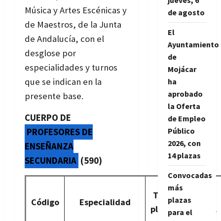
jueves, 6
Música y Artes Escénicas y
de agosto
de Maestros, de la Junta
El
de Andalucía, con el
Ayuntamiento
desglose por
de
especialidades y turnos
Mojácar
que se indican en la
ha
aprobado
presente base.
la Oferta
CUERPO DE
de Empleo
Público
PROFESORES DE
2026, con
ENSEÑANZA
14 plazas
SECUNDARIA
(590)
Convocadas
más
Total
Turno
plazas
Código
Especialidad
plazas
general
para el