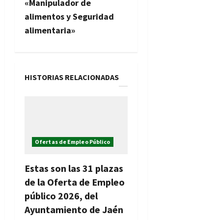
«Manipulador de
a
alimentos y Seguridad
c
alimentaria»
i
ó
HISTORIAS RELACIONADAS
n
d
e
Ofertas de Empleo Público
e
Estas son las 31 plazas
n
de la Oferta de Empleo
t
público 2026, del
Ayuntamiento de Jaén
r