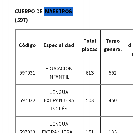
CUERPO DE
MAESTROS
(597)
Total
Turno
Código
Especialidad
d
plazas
general
EDUCACIÓN
597031
613
552
INFANTIL
LENGUA
597032
EXTRANJERA
503
450
INGLÉS
LENGUA
597033
EXTRANJERA
151
135