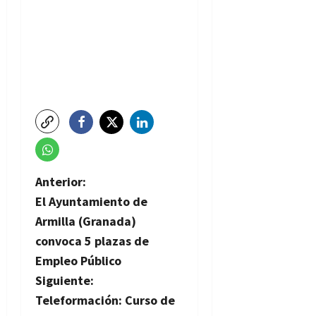
N
Anterior:
El Ayuntamiento de
a
Armilla (Granada)
v
convoca 5 plazas de
Empleo Público
e
Siguiente:
g
Teleformación: Curso de