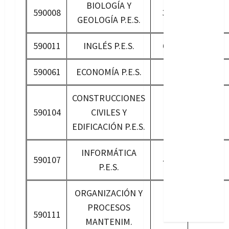
BIOLOGÍA Y
590008
379
337
GEOLOGÍA P.E.S.
590011
INGLÉS P.E.S.
600
536
590061
ECONOMÍA P.E.S.
92
81
CONSTRUCCIONES
590104
CIVILES Y
25
22
EDIFICACIÓN P.E.S.
INFORMÁTICA
590107
428
382
P.E.S.
ORGANIZACIÓN Y
PROCESOS
590111
50
45
MANTENIM.