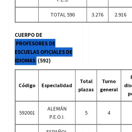
TOTAL 590
3.276
2.916
CUERPO DE
PROFESORES DE
ESCUELAS OFICIALES DE
IDIOMAS
(592)
Total
Turno
Código
Especialidad
di
plazas
general
p
ALEMÁN
592001
5
4
P.E.O.I.
ESPAÑOL