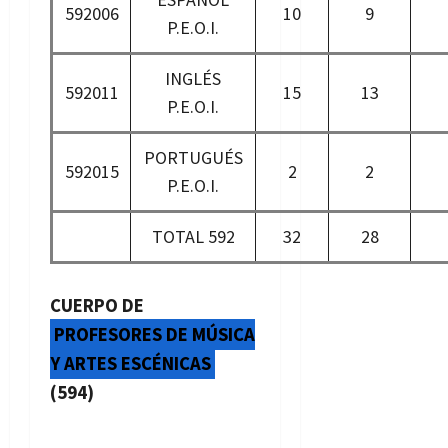
592006
10
9
P.E.O.I.
INGLÉS
592011
15
13
P.E.O.I.
PORTUGUÉS
592015
2
2
P.E.O.I.
TOTAL 592
32
28
CUERPO DE
PROFESORES DE MÚSICA
Y ARTES ESCÉNICAS
(594)