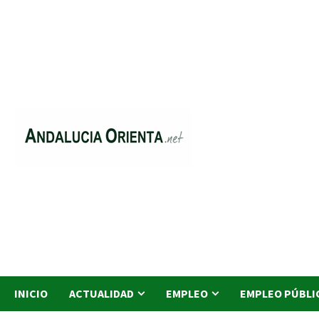
Saltar
al
contenido
INICIO
ACTUALIDAD
EMPLEO
EMPLEO PÚBLI