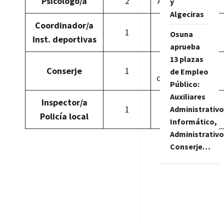
Psicólogo/a
2
Acceso libre.
y
Algeciras
Coordinador/a
Promoción
1
Osuna
Inst. deportivas
interna
aprueba
13 plazas
Turno
Conserje
1
de Empleo
discapacidad
Público:
Auxiliares
Inspector/a
Promoción
1
Administrativo
Policía local
interna
Informático,
Administrativo
Conserje…