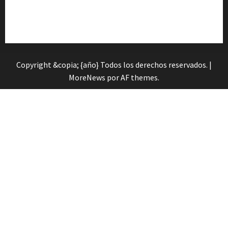
Cita previa en el Servicio de Orientación «Andalucía
Orienta»
Copyright &copia; {año} Todos los derechos reservados.
|
MoreNews
por AF themes.