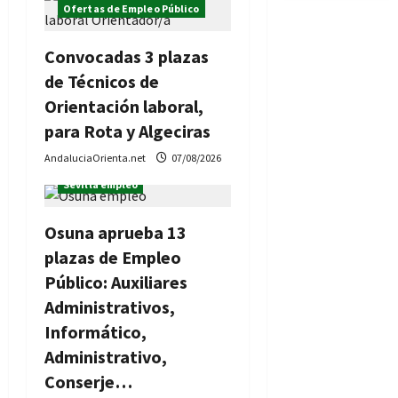
Ofertas de Empleo Público
a
s
Convocadas 3 plazas
de Técnicos de
Orientación laboral,
para Rota y Algeciras
AndaluciaOrienta.net
07/08/2026
Ofertas de Empleo Público
Sevilla empleo
Osuna aprueba 13
plazas de Empleo
Público: Auxiliares
Administrativos,
Informático,
Administrativo,
Conserje…