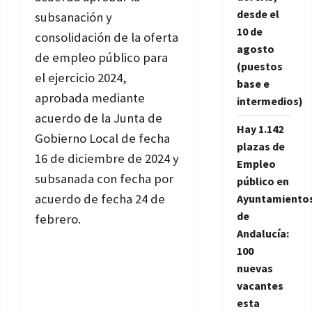
desde el
subsanación y
10 de
consolidación de la oferta
agosto
de empleo público para
(puestos
el ejercicio 2024,
base e
aprobada mediante
intermedios)
acuerdo de la Junta de
Hay 1.142
Gobierno Local de fecha
plazas de
16 de diciembre de 2024 y
Empleo
subsanada con fecha por
público en
acuerdo de fecha 24 de
Ayuntamiento
de
febrero.
Andalucía:
100
nuevas
vacantes
esta