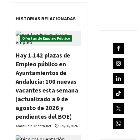
i
ó
HISTORIAS RELACIONADAS
n
Ofertas de Empleo Público
d
e
Hay 1.142 plazas de
Empleo público en
e
Ayuntamientos de
n
Andalucía: 100 nuevas
vacantes esta semana
t
(actualizado a 9 de
r
agosto de 2026 y
pendientes del BOE)
a
AndaluciaOrienta.net
09/08/2026
d