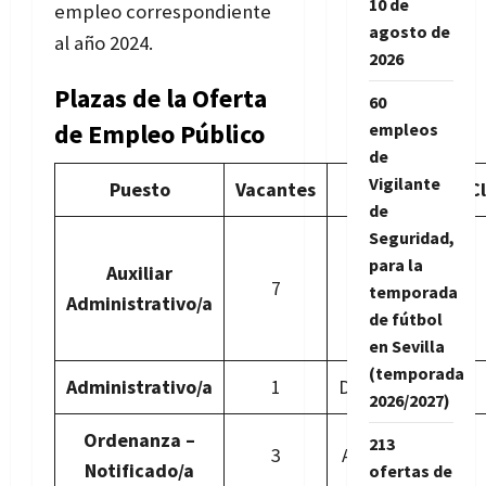
10 de
empleo correspondiente
agosto de
al año 2024.
2026
Plazas de la Oferta
60
de Empleo Público
empleos
de
Vigilante
Puesto
Vacantes
Turno
Cl
de
Seguridad,
6 en turno
para la
Auxiliar
libre y 1 por
7
temporada
Administrativo/a
promoción
de fútbol
interna.
en Sevilla
(temporada
Administrativo/a
1
Discapacidad
2026/2027)
Ordenanza –
213
3
Acceso libre.
Notificado/a
ofertas de