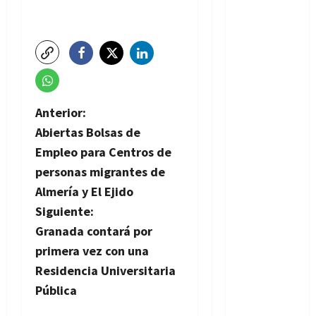
N
Anterior:
Abiertas Bolsas de
a
Empleo para Centros de
v
personas migrantes de
Almería y El Ejido
e
Siguiente:
g
Granada contará por
primera vez con una
a
Residencia Universitaria
c
Pública