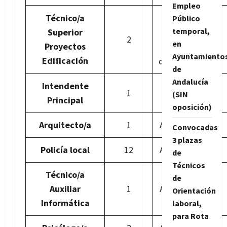
Empleo
1 libre
Técnico/a
Público
temporal,
Superior
2
en
Proyectos
1
Ayuntamiento
Edificación
discapacidad
de
Andalucía
Intendente
1
(SIN
Principal
oposición)
Arquitecto/a
1
Acceso libre.
Convocadas
3 plazas
Policía local
12
Acceso libre.
de
Técnicos
Técnico/a
de
Auxiliar
1
Acceso libre.
Orientación
Informática
laboral,
para Rota