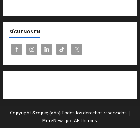
Quiénes somos
SÍGUENOS EN
Cita previa en el Servicio de Orientación «Andalucía
Orienta»
Copyright &copia; {año} Todos los derechos reservados.
|
MoreNews
por AF themes.