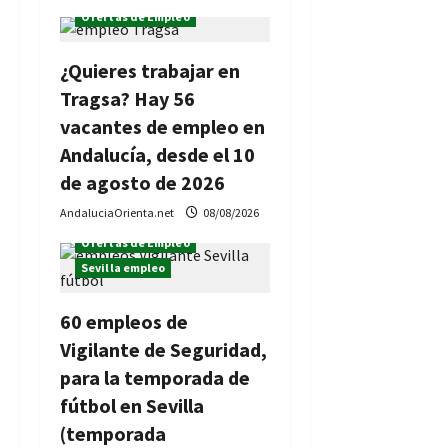
n
Ofertas de Empleo
d
¿Quieres trabajar en
e
Tragsa? Hay 56
vacantes de empleo en
e
Andalucía, desde el 10
n
de agosto de 2026
AndaluciaOrienta.net
08/08/2026
t
Ofertas de Empleo
r
Sevilla empleo
a
60 empleos de
d
Vigilante de Seguridad,
para la temporada de
a
fútbol en Sevilla
s
(temporada