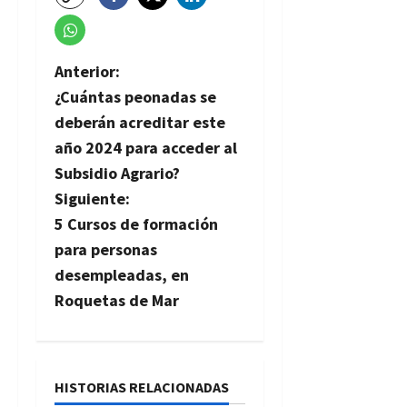
N
Anterior:
¿Cuántas peonadas se
a
deberán acreditar este
v
año 2024 para acceder al
Subsidio Agrario?
e
Siguiente:
g
5 Cursos de formación
para personas
a
desempleadas, en
c
Roquetas de Mar
i
ó
HISTORIAS RELACIONADAS