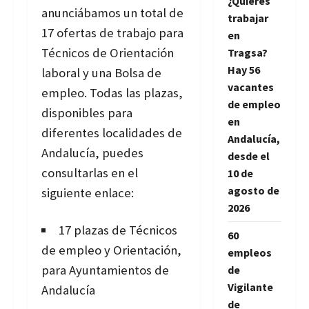
¿Quieres
anunciábamos un total de
trabajar
17 ofertas de trabajo para
en
Técnicos de Orientación
Tragsa?
Hay 56
laboral y una Bolsa de
vacantes
empleo. Todas las plazas,
de empleo
disponibles para
en
diferentes localidades de
Andalucía,
Andalucía, puedes
desde el
consultarlas en el
10 de
agosto de
siguiente enlace:
2026
17 plazas de Técnicos
60
de empleo y Orientación,
empleos
para Ayuntamientos de
de
Vigilante
Andalucía
de