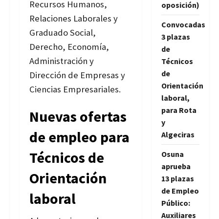
Recursos Humanos,
oposición)
Relaciones Laborales y
Convocadas
Graduado Social,
3 plazas
Derecho, Economía,
de
Administración y
Técnicos
de
Dirección de Empresas y
Orientación
Ciencias Empresariales.
laboral,
para Rota
Nuevas ofertas
y
de empleo para
Algeciras
Técnicos de
Osuna
aprueba
Orientación
13 plazas
de Empleo
laboral
Público:
Auxiliares