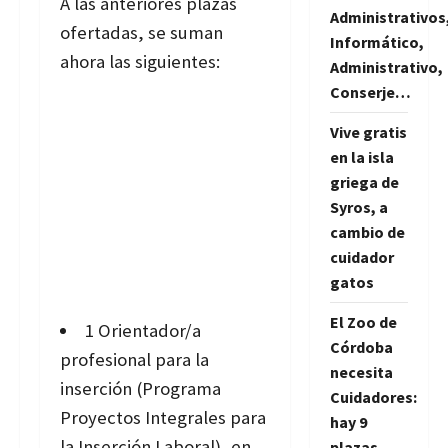
A las anteriores plazas
Administrativos
ofertadas, se suman
Informático,
ahora las siguientes:
Administrativo,
Conserje…
Vive gratis
en la isla
griega de
Syros, a
cambio de
cuidador
gatos
El Zoo de
1 Orientador/a
Córdoba
profesional para la
necesita
inserción (Programa
Cuidadores:
Proyectos Integrales para
hay 9
la Inserción Laboral), en
plazas