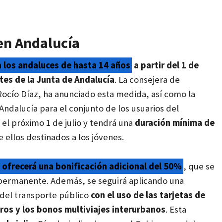
en Andalucía
a los andaluces de hasta 14 años
a partir del 1 de
rtes de la Junta de Andalucía
. La consejera de
Rocío Díaz, ha anunciado esta medida, así como la
Andalucía para el conjunto de los usuarios del
 el próximo 1 de julio y tendrá una
duración mínima de
 ellos destinados a los jóvenes.
e ofrecerá una bonificación adicional del 50%
, que se
permanente. Además, se seguirá aplicando una
del transporte público
con el uso de las tarjetas de
ros y los bonos multiviajes interurbanos
. Esta