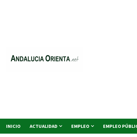
Saltar
al
contenido
INICIO
ACTUALIDAD
EMPLEO
EMPLEO PÚBLI