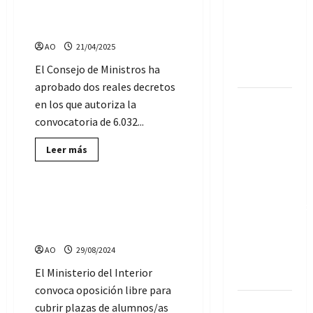
temporada
de
Policía Nacional y Guardia
Policía
de fútbol
Nacional:
Civil
Requisitos
en Sevilla
y
AO
21/04/2025
Pruebas
(temporada
El Consejo de Ministros ha
2026/2027)
aprobado dos reales decretos
213
en los que autoriza la
ofertas de
convocatoria de 6.032...
Empleo
Lee
Leer más
Público
más
Ofertas de Empleo Público
sobre
temporal,
6.032
nuevas
en
plazas
Convocadas 2.607 plazas de
Ayuntamiento
para
Policía Nacional, acceso
Policía
de
Nacional
libre [2024]
y
Andalucía
Guardia
AO
29/08/2024
Civil
(SIN
El Ministerio del Interior
oposición)
convoca oposición libre para
Convocadas
cubrir plazas de alumnos/as