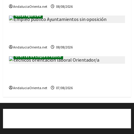
AndaluciaOrienta.net
08/08/2026
Uncategorized
213 ofertas de Empleo Público temporal, en
Ayuntamientos de Andalucía (SIN oposición)
AndaluciaOrienta.net
08/08/2026
Ofertas de Empleo Público
Convocadas 3 plazas de Técnicos de
Orientación laboral, para Rota y Algeciras
AndaluciaOrienta.net
07/08/2026
Quiénes somos