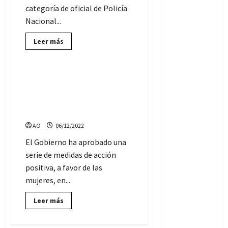
categoría de oficial de Policía
Nacional...
Lee
Leer más
más
Economía y Sociedad
sobre
Equivalencia
de
oficial
Medidas de acción positiva,
de
en el acceso de mujeres a la
Policía
Nacional
Policía Nacional y Guardia
al
Civil
título
de
AO
06/12/2022
Técnico
Superior
de
El Gobierno ha aprobado una
Formación
serie de medidas de acción
Profesional
positiva, a favor de las
mujeres, en...
Lee
Leer más
más
sobre
Medidas