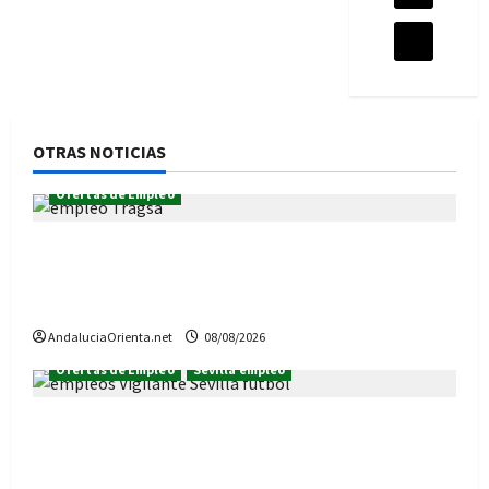
OTRAS NOTICIAS
Ofertas de Empleo
¿Quieres trabajar en Tragsa? Hay 56 vacantes
de empleo en Andalucía, desde el 10 de agosto
de 2026
AndaluciaOrienta.net
08/08/2026
Ofertas de Empleo
Sevilla empleo
60 empleos de Vigilante de Seguridad, para la
temporada de fútbol en Sevilla (temporada
2026/2027)