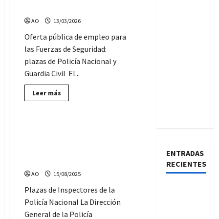
Nacional:
Guardia Civil
2.704
plazas
AO
13/03/2026
(requisitos
y
Oferta pública de empleo para
pruebas)
las Fuerzas de Seguridad:
plazas de Policía Nacional y
Guardia Civil El...
Lee
Leer más
más
Ofertas de Empleo Público
sobre
Interior
convocará
6.094
Convocadas 150 plazas de
plazas:
Inspectores, de la Policía
Policía
Nacional
Nacional: requisitos y
ENTRADAS
y
pruebas
Guardia
RECIENTES
Civil
AO
15/08/2025
¿Quieres
Plazas de Inspectores de la
trabajar
Policía Nacional La Dirección
en
General de la Policía