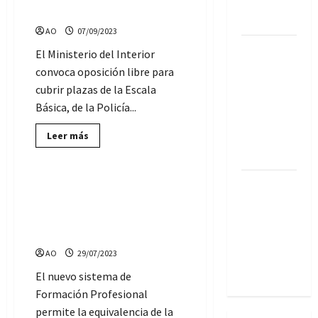
Administrativo
la
Policía Nacional
Oferta
Conserje…
de
AO
07/09/2023
Empleo
público
Vive gratis
El Ministerio del Interior
para
Guardia
en la isla
convoca oposición libre para
Civil
y
griega de
cubrir plazas de la Escala
Policía
Syros, a
Nacional
Básica, de la Policía...
cambio de
Lee
Leer más
cuidador
más
Formación
sobre
gatos
Convocadas
2.458
El Zoo de
plazas
Equivalencia de oficial de
de
Córdoba
Policía Nacional al título de
Policía
Nacional
Técnico Superior de
necesita
Formación Profesional
Cuidadores:
AO
29/07/2023
hay 9
plazas
El nuevo sistema de
Formación Profesional
permite la equivalencia de la