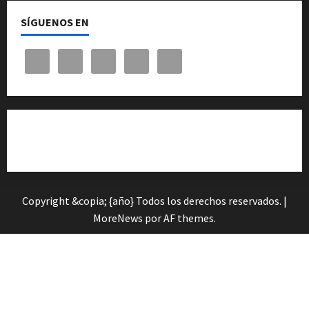
SÍGUENOS EN
Cita previa en el Servicio de Orientación «Andalucía
Orienta»
Copyright &copia; {año} Todos los derechos reservados.
|
MoreNews
por AF themes.