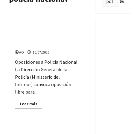
Ofertas de Empleo Público
Convocadas las oposiciones
a Policía Nacional: 2.704
plazas (requisitos y
pruebas)
AO
10/07/2026
Oposiciones a Policía Nacional
La Dirección General de la
Policía (Ministerio del
Interior) convoca oposición
libre para...
Lee
Leer más
más
Ofertas de Empleo Público
sobre
Convocadas
las
oposiciones
Interior convocará 6.094
a
plazas: Policía Nacional y
Policía