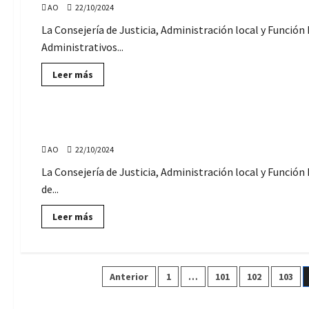
AO
22/10/2024
de
empleo
(Control,
La Consejería de Justicia, Administración local y Función
Cajeros,
Administrativos...
Personal
de
pista…)
Lee
Leer más
más
sobre
Ofertas de Empleo Público
Convocadas
112
plazas
La Junta de Andalucía convoca 447 plazas de Adminis
de
Auxiliares
AO
22/10/2024
Administrativos,
para
la
La Consejería de Justicia, Administración local y Funció
Junta
de...
de
Andalucía
Lee
Leer más
más
sobre
La
Junta
de
Paginación
Andalucía
Anterior
1
…
101
102
103
convoca
447
plazas