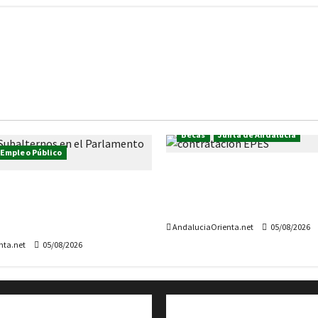
Becas
Junta de Andalucía
 Empleo Público
Hasta 22.000 euros, para l
 más plazas para el
contratación de las perso
 de Andalucía: 11
han realizado las práctica
el Cuerpo de Subalternos
AndaluciaOrienta.net
05/08/2026
nta.net
05/08/2026
Cita previa en el Servicio de