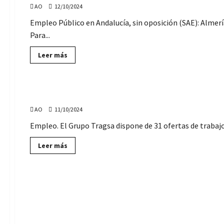
convocatoria
AO
12/10/2024
de
773
plazas
Empleo Público en Andalucía, sin oposición (SAE): Almería
de
Para...
Empleo
Público
(acceso
Lee
Leer más
libre),
más
para
sobre
Ofertas de Empleo
Ayuntamientos
94
y
ofertas
Diputaciones
de
31 nuevas ofertas de Empleo de Tragsa, para toda An
empleo
para
AO
11/10/2024
Ayuntamientos
de
Andalucía,
Empleo. El Grupo Tragsa dispone de 31 ofertas de trabajo, 
sin
oposición
Lee
Leer más
más
sobre
31
nuevas
ofertas
de
Empleo
de
Ofertas de Empleo
Tragsa,
para
toda