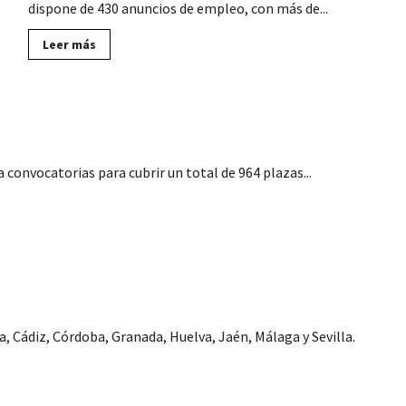
dispone de 430 anuncios de empleo, con más de...
Lee
Leer más
más
sobre
430
anuncios
de
eo Público (acceso libre), para Ayuntamientos
Empleo
en
Mercadona
(Octubre
2024)
 convocatorias para cubrir un total de 964 plazas...
ía, sin oposición
, Cádiz, Córdoba, Granada, Huelva, Jaén, Málaga y Sevilla.