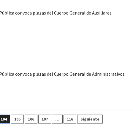
 Pública convoca plazas del Cuerpo General de Auxiliares
trativos
n Pública convoca plazas del Cuerpo General de Administrativos
104
105
106
107
…
116
Siguiente