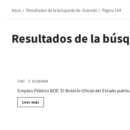
Inicio
Resultados de la búsqueda de: Granada
Página 104
Resultados de la bús
Ofertas de Empleo Público
El BOE publica la convocatoria de 773 plazas de Empl
Diputaciones
AO
13/10/2024
Empleo Público BOE. El Boletín Oficial del Estado publica
Lee
Leer más
más
sobre
Ofertas de Empleo
El
BOE
publica
94 ofertas de empleo para Ayuntamientos de Andalucí
la