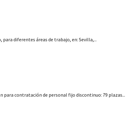
toda Andalucía
para diferentes áreas de trabajo, en: Sevilla,...
, Cajeros, Personal de pista…)
n para contratación de personal fijo discontinuo: 79 plazas...
 para la Junta de Andalucía