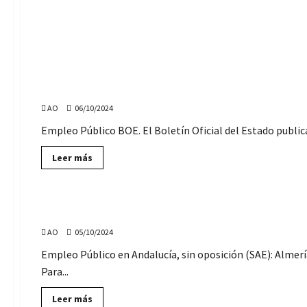
Andalucía:
Administrativos,
ADE,
Ingenieros…
Ofertas de Empleo Público
El BOE publica la convocatoria de 964 plazas de Empl
AO
06/10/2024
Empleo Público BOE. El Boletín Oficial del Estado publica
Lee
Leer más
más
sobre
Ofertas de Empleo
El
BOE
publica
192 ofertas de empleo para Ayuntamientos de Andaluc
la
convocatoria
AO
05/10/2024
de
964
plazas
Empleo Público en Andalucía, sin oposición (SAE): Almería
de
Para...
Empleo
Público
(acceso
Lee
Leer más
libre),