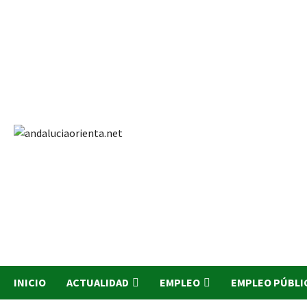
Saltar
al
contenido
INICIO
ACTUALIDAD
EMPLEO
EMPLEO PÚBLI