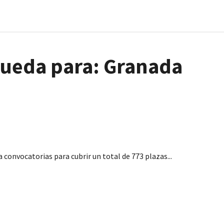
queda para:
Granada
eo Público (acceso libre), para Ayuntamientos y
 convocatorias para cubrir un total de 773 plazas...
a, sin oposición