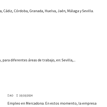
, Cádiz, Córdoba, Granada, Huelva, Jaén, Málaga y Sevilla.
dalucía: Administrativos, ADE, Ingenieros…
para diferentes áreas de trabajo, en: Sevilla,...
430 anuncios de Empleo en Mercadona (Octubre 2024)
AO
10/10/2024
Empleo en Mercadona. En estos momento, la empresa