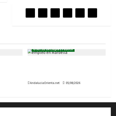
Ofertas de Empleo Público
a
Oferta de empleo público en el
nas que
Ayuntamiento de Marbella:
s EPES
convocadas 26 plazas
AndaluciaOrienta.net
05/08/2026
 Orientación «Andalucía Orienta»