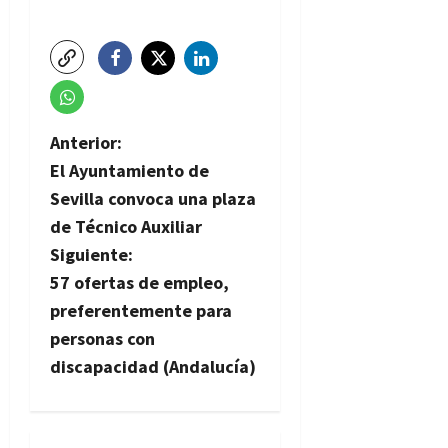
N
Anterior:
El Ayuntamiento de
a
Sevilla convoca una plaza
v
de Técnico Auxiliar
Siguiente:
e
57 ofertas de empleo,
g
preferentemente para
personas con
a
discapacidad (Andalucía)
c
i