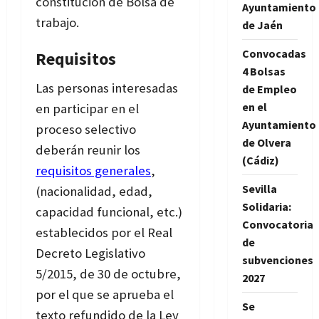
constitución de Bolsa de
Ayuntamiento
trabajo.
de Jaén
Convocadas
Requisitos
4 Bolsas
Las personas interesadas
de Empleo
en el
en participar en el
Ayuntamiento
proceso selectivo
de Olvera
deberán reunir los
(Cádiz)
requisitos generales
,
Sevilla
(nacionalidad, edad,
Solidaria:
capacidad funcional, etc.)
Convocatoria
establecidos por el Real
de
Decreto Legislativo
subvenciones
5/2015, de 30 de octubre,
2027
por el que se aprueba el
Se
texto refundido de la Ley