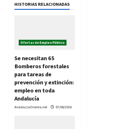
HISTORIAS RELACIONADAS
ó
n
d
Ofertas de Empleo Público
e
e
Se necesitan 65
Bomberos forestales
n
para tareas de
t
prevención y extinción:
empleo en toda
r
Andalucía
a
AndaluciaOrienta.net
07/08/2026
d