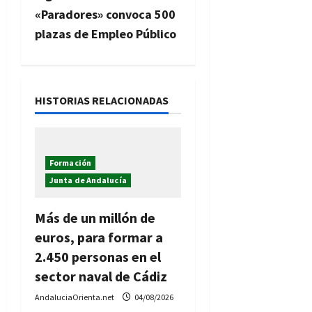
g
«Paradores» convoca 500
plazas de Empleo Público
a
c
i
HISTORIAS RELACIONADAS
ó
n
Formación
Junta de Andalucía
d
Más de un millón de
e
euros, para formar a
e
2.450 personas en el
sector naval de Cádiz
n
AndaluciaOrienta.net
04/08/2026
t