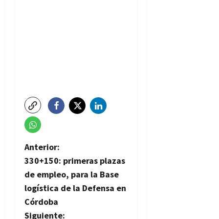
N
Anterior:
330+150: primeras plazas
a
de empleo, para la Base
v
logística de la Defensa en
Córdoba
e
Siguiente: