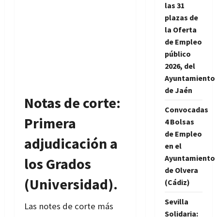
las 31
plazas de
la Oferta
de Empleo
público
2026, del
Ayuntamiento
de Jaén
Notas de corte:
Convocadas
Primera
4 Bolsas
de Empleo
adjudicación a
en el
Ayuntamiento
los Grados
de Olvera
(Universidad).
(Cádiz)
Sevilla
Las notes de corte más
Solidaria: