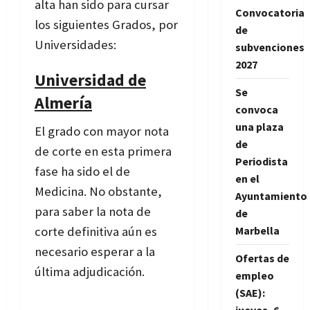
alta han sido para cursar
Convocatoria
los siguientes Grados, por
de
Universidades:
subvenciones
2027
Universidad de
Se
Almería
convoca
una plaza
El grado con mayor nota
de
de corte en esta primera
Periodista
fase ha sido el de
en el
Medicina. No obstante,
Ayuntamiento
para saber la nota de
de
corte definitiva aún es
Marbella
necesario esperar a la
Ofertas de
última adjudicación.
empleo
(SAE):