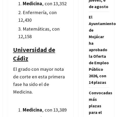
jueves, 6
Medicina
, con 13,352
de agosto
Enfermería, con
El
12,430
Ayuntamiento
Matemáticas, con
de
12,158
Mojácar
ha
Universidad de
aprobado
la Oferta
Cádiz
de Empleo
El grado con mayor nota
Público
2026, con
de corte en esta primera
14 plazas
fase ha sido el de
Medicina.
Convocadas
más
plazas
Medicina
, con 13,389
para el