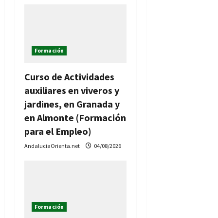
r
a
Formación
d
Curso de Actividades
a
auxiliares en viveros y
s
jardines, en Granada y
en Almonte (Formación
para el Empleo)
AndaluciaOrienta.net
04/08/2026
Formación