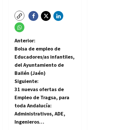
N
Anterior:
Bolsa de empleo de
a
Educadores/as infantiles,
v
del Ayuntamiento de
Bailén (Jaén)
e
Siguiente:
g
31 nuevas ofertas de
Empleo de Tragsa, para
a
toda Andalucía:
c
Administrativos, ADE,
Ingenieros…
i