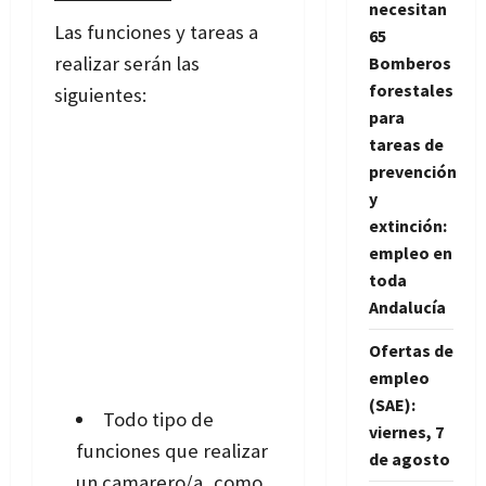
necesitan
Las funciones y tareas a
65
realizar serán las
Bomberos
forestales
siguientes:
para
tareas de
prevención
y
extinción:
empleo en
toda
Andalucía
Ofertas de
empleo
(SAE):
Todo tipo de
viernes, 7
funciones que realizar
de agosto
un camarero/a, como