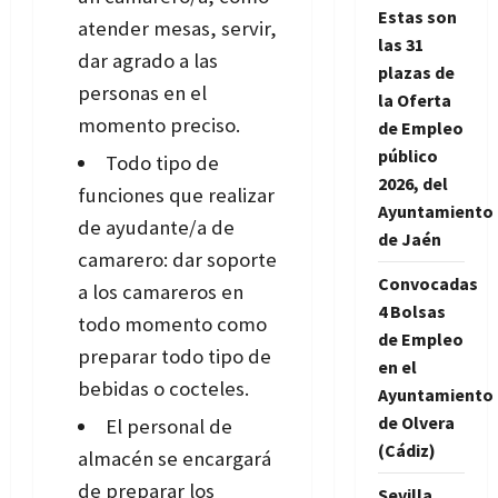
Estas son
atender mesas, servir,
las 31
dar agrado a las
plazas de
personas en el
la Oferta
momento preciso.
de Empleo
público
Todo tipo de
2026, del
funciones que realizar
Ayuntamiento
de ayudante/a de
de Jaén
camarero: dar soporte
Convocadas
a los camareros en
4 Bolsas
todo momento como
de Empleo
preparar todo tipo de
en el
bebidas o cocteles.
Ayuntamiento
de Olvera
El personal de
(Cádiz)
almacén se encargará
de preparar los
Sevilla