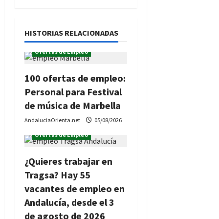
ó
n
HISTORIAS RELACIONADAS
Ofertas de Empleo
d
e
100 ofertas de empleo:
Personal para Festival
e
de música de Marbella
n
AndaluciaOrienta.net
05/08/2026
t
Ofertas de Empleo
r
¿Quieres trabajar en
Tragsa? Hay 55
a
vacantes de empleo en
d
Andalucía, desde el 3
de agosto de 2026