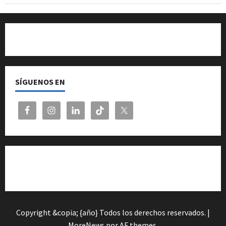
Quiénes somos
SÍGUENOS EN
Cita previa en el Servicio de Orientación «Andalucía
Orienta»
Copyright &copia; {año} Todos los derechos reservados.
|
MoreNews
por AF themes.