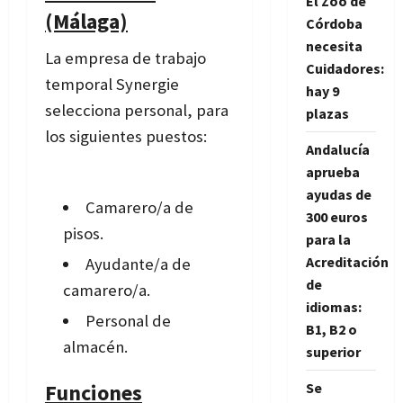
El Zoo de
(Málaga)
Córdoba
necesita
La empresa de trabajo
Cuidadores:
temporal Synergie
hay 9
selecciona personal, para
plazas
los siguientes puestos:
Andalucía
aprueba
ayudas de
Camarero/a de
300 euros
pisos.
para la
Acreditación
Ayudante/a de
de
camarero/a.
idiomas:
Personal de
B1, B2 o
almacén.
superior
Funciones
Se