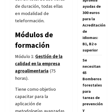
aprueba
de duración, todas ellas
ayudas de
300 euros
en modalidad de
para la
teleformación.
Acreditación
de
Módulos de
idiomas:
formación
B1, B2 o
superior
Módulo 1:
Gestión de la
Se
calidad en la empresa
necesitan
agroalimentaria
(75
65
horas).
Bomberos
forestales
Tiene como objetivo
para
capacitar para la
tareas de
aplicación de
prevención
y
metodologías avanzadas