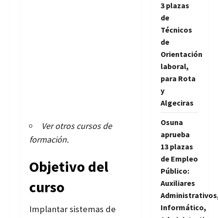
3 plazas
de
Técnicos
de
Orientación
laboral,
para Rota
y
Algeciras
Osuna
Ver otros cursos de
aprueba
formación
.
13 plazas
de Empleo
Objetivo del
Público:
curso
Auxiliares
Administrativos
Informático,
Implantar sistemas de