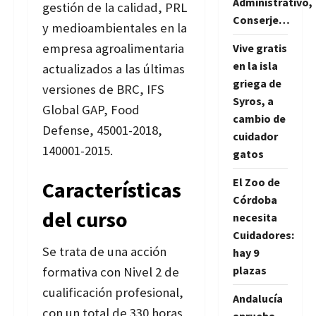
Administrativo,
gestión de la calidad, PRL
Conserje…
y medioambientales en la
empresa agroalimentaria
Vive gratis
en la isla
actualizados a las últimas
griega de
versiones de BRC, IFS
Syros, a
Global GAP, Food
cambio de
Defense, 45001-2018,
cuidador
140001-2015.
gatos
El Zoo de
Características
Córdoba
del curso
necesita
Cuidadores:
Se trata de una acción
hay 9
plazas
formativa con Nivel 2 de
cualificación profesional,
Andalucía
con un total de 330 horas