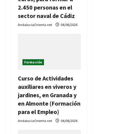
n
2.450 personas en el
t
sector naval de Cádiz
r
AndaluciaOrienta.net
04/08/2026
a
d
a
Formación
s
Curso de Actividades
auxiliares en viveros y
jardines, en Granada y
en Almonte (Formación
para el Empleo)
AndaluciaOrienta.net
04/08/2026