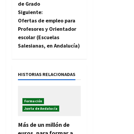
de Grado
e
Siguiente:
g
Ofertas de empleo para
Profesores y Orientador
a
escolar (Escuelas
c
Salesianas, en Andalucía)
i
ó
HISTORIAS RELACIONADAS
n
d
Formación
e
Junta de Andalucía
e
Más de un millón de
euros, para formar a