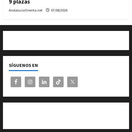
9 plazas
AndaluciaOrienta.net
07/08/2026
Quiénes somos
SÍGUENOS EN
Cita previa en el Servicio de Orientación «Andalucía
Orienta»