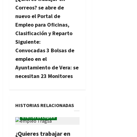
a
Correos? se abre de
v
nuevo el Portal de
Empleo para Oficinas,
e
Clasificación y Reparto
g
Siguiente:
Convocadas 3 Bolsas de
a
empleo en el
c
Ayuntamiento de Vera: se
necesitan 23 Monitores
i
ó
n
HISTORIAS RELACIONADAS
Ofertas de Empleo
d
e
¿Quieres trabajar en