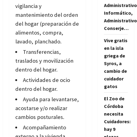
Administrativo
vigilancia y
Informático,
mantenimiento del orden
Administrativo
del hogar (preparación de
Conserje…
alimentos, compra,
Vive gratis
lavado, planchado.
en la isla
Transferencias,
griega de
traslados y movilización
Syros, a
dentro del hogar.
cambio de
cuidador
Actividades de ocio
gatos
dentro del hogar.
El Zoo de
Ayuda para levantarse,
Córdoba
acostarse y/o realizar
necesita
cambios posturales.
Cuidadores:
Acompañamiento
hay 9
externo a la vivienda
plazas