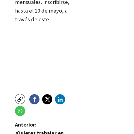
mensuales. Inscribirse,
hasta el 10 de mayo, a
través de este
enlace
.
N
Anterior:
¿Quieres trabajar en