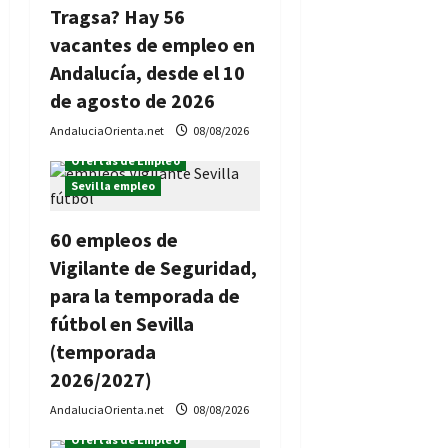
Tragsa? Hay 56
e
vacantes de empleo en
n
Andalucía, desde el 10
de agosto de 2026
t
AndaluciaOrienta.net
08/08/2026
r
Ofertas de Empleo
Sevilla empleo
a
d
60 empleos de
Vigilante de Seguridad,
a
para la temporada de
s
fútbol en Sevilla
(temporada
2026/2027)
AndaluciaOrienta.net
08/08/2026
Ofertas de Empleo