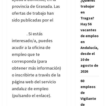
¿Quieres
provincia de Granada. Las
trabajar
en
ofertas de trabajo han
Tragsa?
sido publicadas por el
Hay 56
Servicio Andaluz de
vacantes
Empleo
. Si estás
de empleo
interesado/a, puedes
en
acudir a la oficina de
Andalucía,
desde el
empleo que te
10 de
corresponda (para
agosto de
obtener más información)
2026
o inscribirte a través de la
60
página web del servicio
empleos
andaluz de empleo
de
(pulsando el enlace).
Vigilante
de