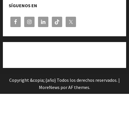
SÍGUENOS EN
Cita previa en el Servicio de Orientación «Andalucía
Orienta»
Copyright &copia; {año} Todos los derechos reservados.
|
MoreNews
por AF themes.