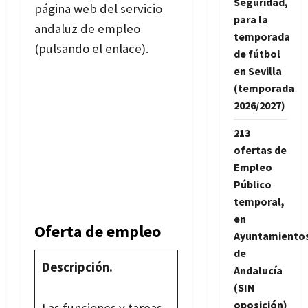
Seguridad,
página web del servicio
para la
andaluz de empleo
temporada
(pulsando el enlace).
de fútbol
en Sevilla
(temporada
2026/2027)
213
ofertas de
Empleo
Público
temporal,
en
Oferta de empleo
Ayuntamiento
de
Descripción.
Andalucía
(SIN
oposición)
Las funciones y tareas