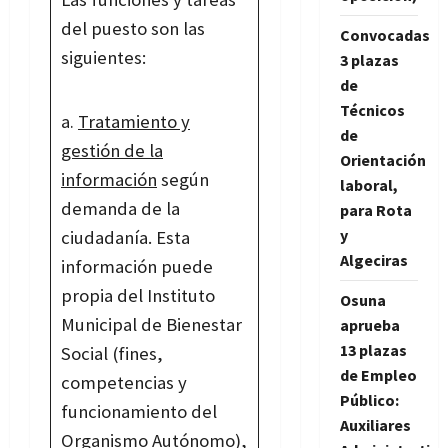
del puesto son las
Convocadas
siguientes:
3 plazas
de
Técnicos
Tratamiento y
de
gestión de la
Orientación
información
según
laboral,
demanda de la
para Rota
y
ciudadanía. Esta
Algeciras
información puede
propia del Instituto
Osuna
Municipal de Bienestar
aprueba
13 plazas
Social (fines,
de Empleo
competencias y
Público:
funcionamiento del
Auxiliares
Organismo Autónomo),