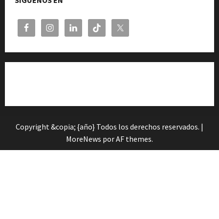
SÍGUENOS EN
Cita previa en el Servicio de Orientación «Andalucía
Orienta»
Copyright &copia; {año} Todos los derechos reservados.
|
MoreNews
por AF themes.