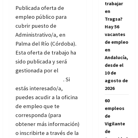
trabajar
Publicada oferta de
en
empleo público para
Tragsa?
cubrir puesto de
Hay 56
vacantes
Administrativo/a, en
de empleo
Palma del Río (Córdoba).
en
Esta oferta de trabajo ha
Andalucía,
sido publicada y será
desde el
gestionada por el
Servicio
10 de
Andaluz de Empleo
. Si
agosto de
estás interesado/a,
2026
puedes acudir a la oficina
60
de empleo que te
empleos
corresponda (para
de
Vigilante
obtener más información)
de
o inscribirte a través de la