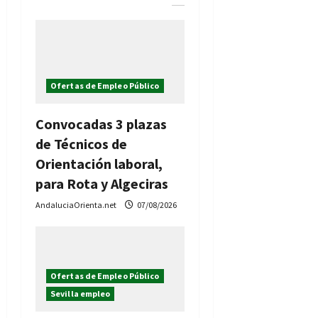
d
e
e
Ofertas de Empleo Público
n
t
Convocadas 3 plazas
de Técnicos de
r
Orientación laboral,
a
para Rota y Algeciras
AndaluciaOrienta.net
07/08/2026
d
a
s
Ofertas de Empleo Público
Sevilla empleo