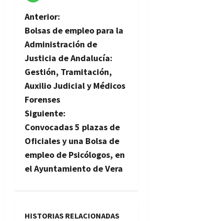
N
Anterior:
Bolsas de empleo para la
a
Administración de
v
Justicia de Andalucía:
Gestión, Tramitación,
e
Auxilio Judicial y Médicos
g
Forenses
Siguiente:
a
Convocadas 5 plazas de
c
Oficiales y una Bolsa de
empleo de Psicólogos, en
i
el Ayuntamiento de Vera
ó
n
HISTORIAS RELACIONADAS