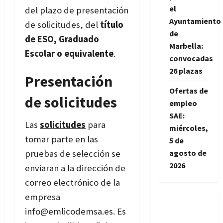
el
del plazo
de presentación
Ayuntamiento
de solicitudes, del
título
de
de ESO, Graduado
Marbella:
Escolar o equivalente
.
convocadas
26 plazas
Presentación
Ofertas de
de solicitudes
empleo
SAE:
Las
solicitudes
para
miércoles,
tomar parte en las
5 de
agosto de
pruebas de selección se
2026
enviaran a la dirección de
correo electrónico de la
empresa
info@emlicodemsa.es. Es