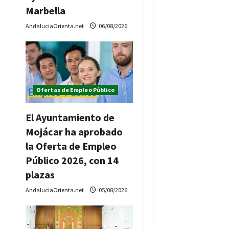
t
Marbella
AndaluciaOrienta.net
06/08/2026
r
a
d
Ofertas de Empleo Público
a
El Ayuntamiento de
s
Mojácar ha aprobado
la Oferta de Empleo
Público 2026, con 14
plazas
AndaluciaOrienta.net
05/08/2026