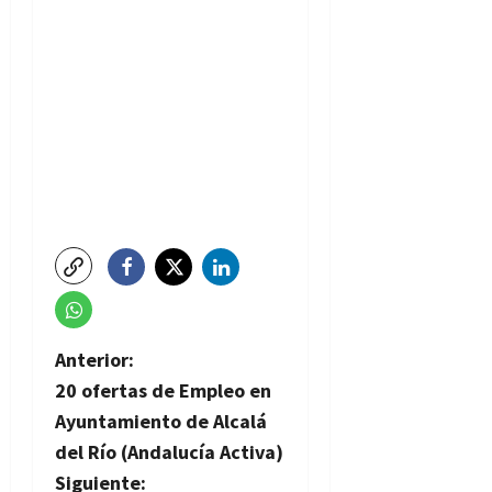
N
Anterior:
20 ofertas de Empleo en
a
Ayuntamiento de Alcalá
v
del Río (Andalucía Activa)
Siguiente: