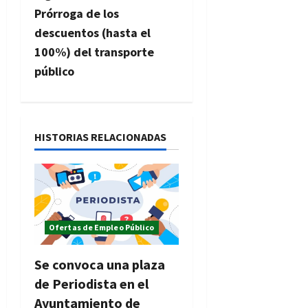
e
Prórroga de los
g
descuentos (hasta el
100%) del transporte
a
público
c
i
HISTORIAS RELACIONADAS
ó
n
d
Ofertas de Empleo Público
e
e
Se convoca una plaza
de Periodista en el
n
Ayuntamiento de