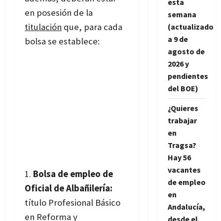
esta
en posesión de la
semana
titulación
que, para cada
(actualizado
a 9 de
bolsa se establece:
agosto de
2026 y
pendientes
del BOE)
¿Quieres
trabajar
en
Tragsa?
Hay 56
vacantes
Bolsa de empleo de
de empleo
Oficial de Albañilería:
en
título Profesional Básico
Andalucía,
en Reforma y
desde el