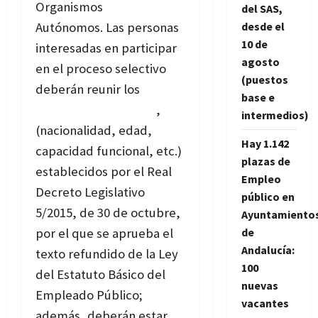
Organismos
del SAS,
Autónomos. Las personas
desde el
10 de
interesadas en participar
agosto
en el proceso selectivo
(puestos
deberán reunir los
base e
requisitos generales
,
intermedios)
(nacionalidad, edad,
Hay 1.142
capacidad funcional, etc.)
plazas de
establecidos por el Real
Empleo
Decreto Legislativo
público en
5/2015, de 30 de octubre,
Ayuntamiento
por el que se aprueba el
de
Andalucía:
texto refundido de la Ley
100
del Estatuto Básico del
nuevas
Empleado Público;
vacantes
además, deberán estar