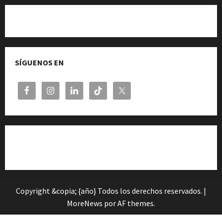
Quiénes somos
SÍGUENOS EN
Cita previa en el Servicio de Orientación «Andalucía
Orienta»
Copyright &copia; {año} Todos los derechos reservados.
|
MoreNews
por AF themes.