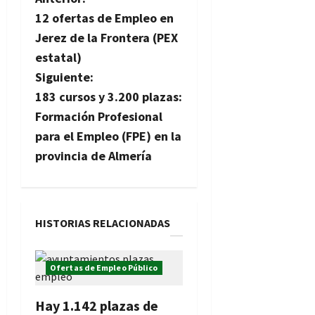
N
12 ofertas de Empleo en
a
Jerez de la Frontera (PEX
v
estatal)
Siguiente:
e
183 cursos y 3.200 plazas:
g
Formación Profesional
para el Empleo (FPE) en la
a
provincia de Almería
c
i
HISTORIAS RELACIONADAS
ó
n
Ofertas de Empleo Público
d
Hay 1.142 plazas de