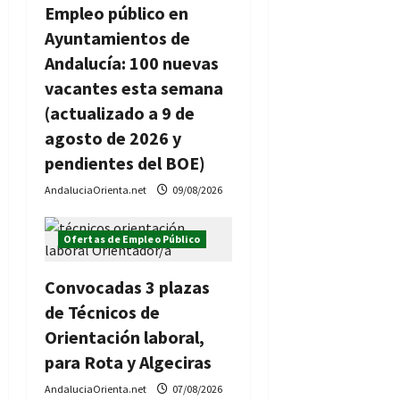
e
Empleo público en
Ayuntamientos de
e
Andalucía: 100 nuevas
n
vacantes esta semana
(actualizado a 9 de
t
agosto de 2026 y
r
pendientes del BOE)
AndaluciaOrienta.net
09/08/2026
a
d
Ofertas de Empleo Público
a
Convocadas 3 plazas
s
de Técnicos de
Orientación laboral,
para Rota y Algeciras
AndaluciaOrienta.net
07/08/2026
Ofertas de Empleo Público