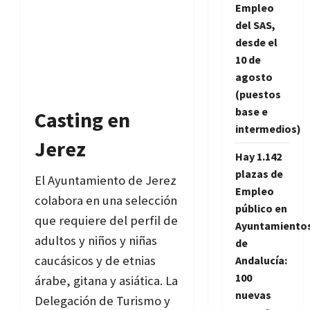
Empleo
del SAS,
desde el
10 de
agosto
(puestos
base e
Casting en
intermedios)
Jerez
Hay 1.142
plazas de
El Ayuntamiento de Jerez
Empleo
colabora en una selección
público en
que requiere del perfil de
Ayuntamiento
adultos y niños y niñas
de
caucásicos y de etnias
Andalucía:
100
árabe, gitana y asiática. La
nuevas
Delegación de Turismo y