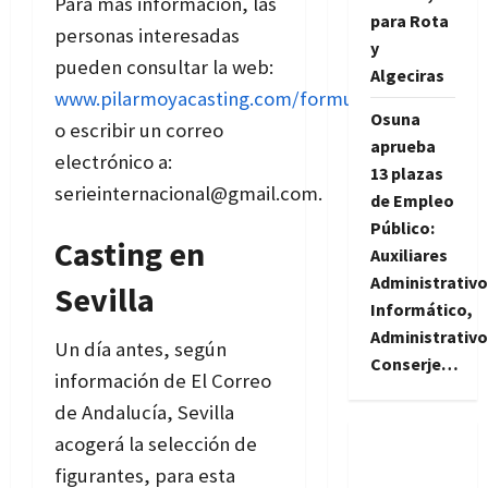
Para más información, las
para Rota
personas interesadas
y
pueden consultar la web:
Algeciras
www.pilarmoyacasting.com/formulario
Osuna
o escribir un correo
aprueba
electrónico a:
13 plazas
serieinternacional@gmail.com.
de Empleo
Público:
Casting en
Auxiliares
Administrativo
Sevilla
Informático,
Administrativo
Un día antes, según
Conserje…
información de El Correo
de Andalucía, Sevilla
acogerá la selección de
figurantes, para esta