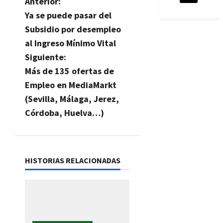
N
Anterior:
Ya se puede pasar del
a
Subsidio por desempleo
v
al Ingreso Mínimo Vital
Siguiente:
e
Más de 135 ofertas de
g
Empleo en MediaMarkt
(Sevilla, Málaga, Jerez,
a
Córdoba, Huelva…)
c
i
HISTORIAS RELACIONADAS
ó
n
d