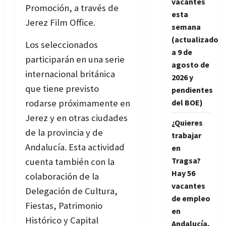
vacantes
Promoción, a través de
esta
Jerez Film Office.
semana
(actualizado
Los seleccionados
a 9 de
participarán en una serie
agosto de
internacional británica
2026 y
que tiene previsto
pendientes
rodarse próximamente en
del BOE)
Jerez y en otras ciudades
¿Quieres
de la provincia y de
trabajar
Andalucía. Esta actividad
en
Tragsa?
cuenta también con la
Hay 56
colaboración de la
vacantes
Delegación de Cultura,
de empleo
Fiestas, Patrimonio
en
Histórico y Capital
Andalucía,