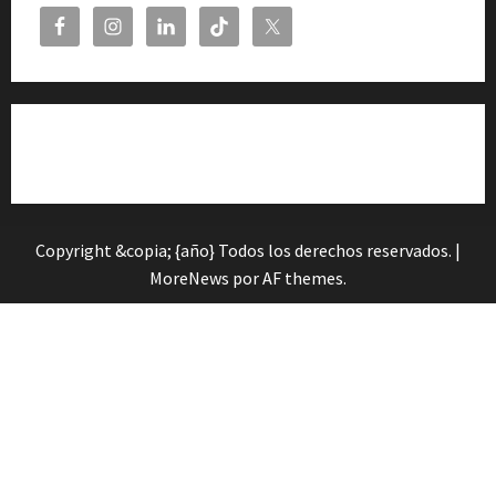
Cita previa en el Servicio de Orientación «Andalucía
Orienta»
Copyright &copia; {año} Todos los derechos reservados.
|
MoreNews
por AF themes.