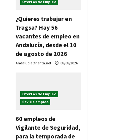
Ofertas de Empleo
e
e
¿Quieres trabajar en
Tragsa? Hay 56
n
vacantes de empleo en
t
Andalucía, desde el 10
de agosto de 2026
r
AndaluciaOrienta.net
08/08/2026
a
d
Ofertas de Empleo
a
Sevilla empleo
s
60 empleos de
Vigilante de Seguridad,
para la temporada de