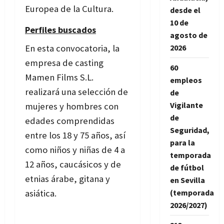
Europea de la Cultura.
desde el
10 de
Perfiles buscados
agosto de
En esta convocatoria, la
2026
empresa de casting
60
Mamen Films S.L.
empleos
realizará una selección de
de
Vigilante
mujeres y hombres con
de
edades comprendidas
Seguridad,
entre los 18 y 75 años, así
para la
como niños y niñas de 4 a
temporada
12 años, caucásicos y de
de fútbol
etnias árabe, gitana y
en Sevilla
asiática.
(temporada
2026/2027)