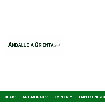
Saltar
al
contenido
INICIO
ACTUALIDAD
EMPLEO
EMPLEO PÚBLI