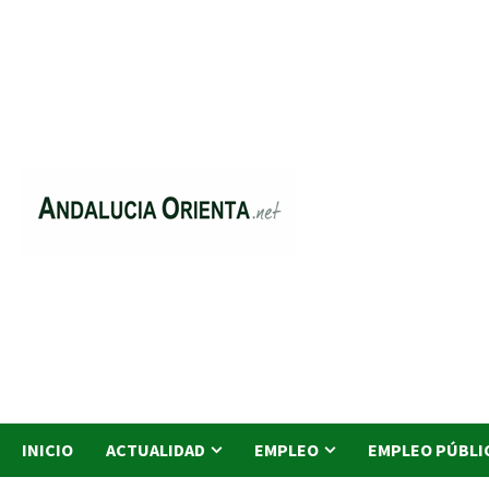
Saltar
al
contenido
INICIO
ACTUALIDAD
EMPLEO
EMPLEO PÚBLI