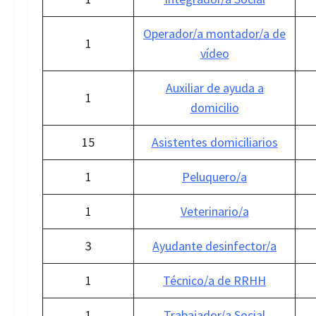
Operador/a montador/a de
1
vídeo
Auxiliar de ayuda a
1
domicilio
15
Asistentes domiciliarios
1
Peluquero/a
1
Veterinario/a
3
Ayudante desinfector/a
1
Técnico/a de RRHH
1
Trabajador/a Social