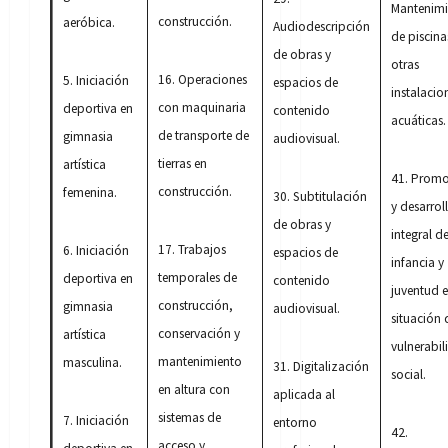
Mantenimi
construcción.
aeróbica.
Audiodescripción
de piscina
de obras y
otras
16. Operaciones
5. Iniciación
espacios de
instalacio
con maquinaria
deportiva en
contenido
acuáticas.
de transporte de
gimnasia
audiovisual.
tierras en
artística
41. Prom
construcción.
femenina.
30. Subtitulación
y desarrol
de obras y
integral de
17. Trabajos
6. Iniciación
espacios de
infancia y
temporales de
deportiva en
contenido
juventud 
construcción,
gimnasia
audiovisual.
situación 
conservación y
artística
vulnerabi
mantenimiento
masculina.
31. Digitalización
social.
en altura con
aplicada al
sistemas de
7. Iniciación
entorno
42.
acceso y