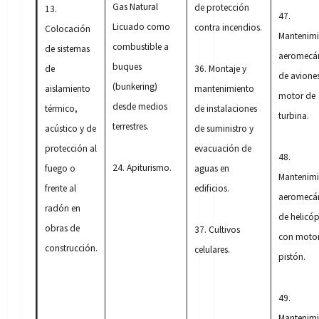
Gas Natural
de protección
13.
47.
Licuado como
contra incendios.
Colocación
Mantenimi
combustible a
de sistemas
aeromecá
buques
de
36. Montaje y
de avione
(bunkering)
aislamiento
mantenimiento
motor de
desde medios
térmico,
de instalaciones
turbina.
terrestres.
acústico y de
de suministro y
protección al
evacuación de
48.
24. Apiturismo.
fuego o
aguas en
Mantenimi
frente al
edificios.
aeromecá
radón en
de helicóp
obras de
37. Cultivos
con motor
construcción.
celulares.
pistón.
49.
Mantenimi