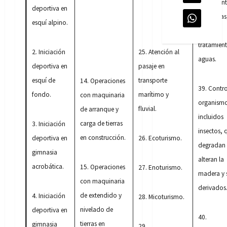
tratamien
deportiva en
alguicidas
esquí alpino.
excepto
tratamien
2. Iniciación
25. Atención al
aguas.
deportiva en
pasaje en
esquí de
transporte
14. Operaciones
39. Contro
fondo.
marítimo y
con maquinaria
organismo
fluvial.
de arranque y
incluidos
carga de tierras
3. Iniciación
insectos, 
en construcción.
deportiva en
26. Ecoturismo.
degradan
gimnasia
alteran la
acrobática.
15. Operaciones
27. Enoturismo.
madera y 
con maquinaria
derivados
de extendido y
4. Iniciación
28. Micoturismo.
nivelado de
deportiva en
40.
tierras en
gimnasia
29.