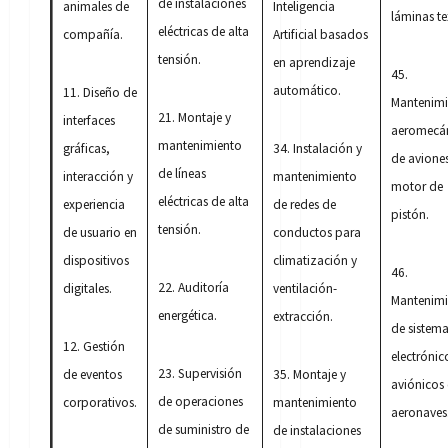
de instalaciones
animales de
Inteligencia
láminas tex
eléctricas de alta
compañía.
Artificial basados
tensión.
en aprendizaje
45.
automático.
11. Diseño de
Mantenimi
21. Montaje y
interfaces
aeromecá
mantenimiento
gráficas,
34. Instalación y
de avione
de líneas
interacción y
mantenimiento
motor de
eléctricas de alta
experiencia
de redes de
pistón.
tensión.
de usuario en
conductos para
dispositivos
climatización y
46.
22. Auditoría
digitales.
ventilación-
Mantenimi
energética.
extracción.
de sistem
12. Gestión
electrónic
23. Supervisión
de eventos
35. Montaje y
aviónicos
de operaciones
corporativos.
mantenimiento
aeronaves
de suministro de
de instalaciones