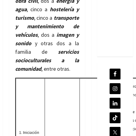
obra civil
, dos a
energía y
agua
, cinco a
hostelería y
turismo
, cinco a
transporte
y mantenimiento de
vehículos
, dos a
imagen y
sonido
y otras dos a la
familia de
servicios
socioculturales a la
comunidad
, entre otras.
38. Contro
organism
nocivos
mediante
procesos 
desinfecci
1. Iniciación