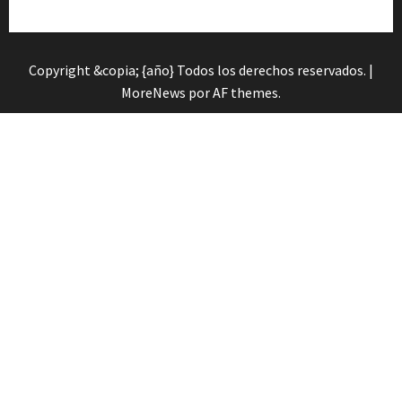
Orienta»
Copyright &copia; {año} Todos los derechos reservados.
|
MoreNews
por AF themes.