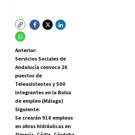
N
Anterior:
Servicios Sociales de
a
Andalucía convoca 26
v
puestos de
Teleasistentes y 500
e
integrantes en la Bolsa
g
de empleo (Málaga)
Siguiente:
a
Se crearán 918 empleos
c
en obras hidráulicas en
Almería, Cádiz, Córdoba,