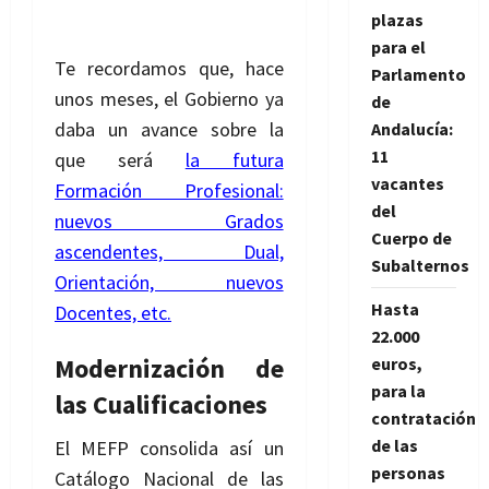
plazas
para el
Te recordamos que, hace
Parlamento
unos meses, el Gobierno ya
de
daba un avance sobre la
Andalucía:
11
que será
la futura
vacantes
Formación Profesional:
del
nuevos Grados
Cuerpo de
ascendentes, Dual,
Subalternos
Orientación, nuevos
Hasta
Docentes, etc.
22.000
Modernización de
euros,
para la
las Cualificaciones
contratación
de las
El MEFP consolida así un
personas
Catálogo Nacional de las