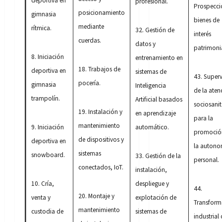
deportiva en
profesional.
Prospecci
posicionamiento
gimnasia
bienes de
mediante
rítmica.
32. Gestión de
interés
cuerdas.
datos y
patrimonia
8. Iniciación
entrenamiento en
18. Trabajos de
deportiva en
sistemas de
43. Superv
pocería.
gimnasia
Inteligencia
de la aten
trampolín.
Artificial basados
sociosanit
19. Instalación y
en aprendizaje
para la
mantenimiento
9. Iniciación
automático.
promoció
de dispositivos y
deportiva en
la autono
sistemas
snowboard.
33. Gestión de la
personal.
conectados, IoT.
instalación,
10. Cría,
despliegue y
44.
20. Montaje y
venta y
explotación de
Transform
mantenimiento
custodia de
sistemas de
industrial