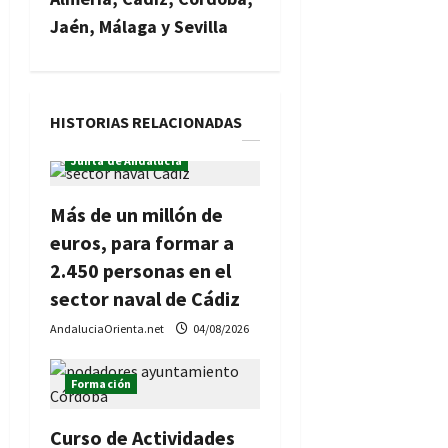
i
Jaén, Málaga y Sevilla
ó
n
HISTORIAS RELACIONADAS
d
Formación
Junta de Andalucía
e
Más de un millón de
e
euros, para formar a
n
2.450 personas en el
sector naval de Cádiz
t
AndaluciaOrienta.net
04/08/2026
r
Formación
a
d
Curso de Actividades