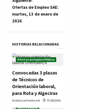
g
Siguiente:
Ofertas de Empleo SAE:
a
martes, 13 de enero de
c
2026
i
ó
HISTORIAS RELACIONADAS
n
Ofertas de Empleo Público
d
e
Convocadas 3 plazas
de Técnicos de
e
Orientación laboral,
n
para Rota y Algeciras
AndaluciaOrienta.net
07/08/2026
t
Ofertas de Empleo Público
Sevilla empleo