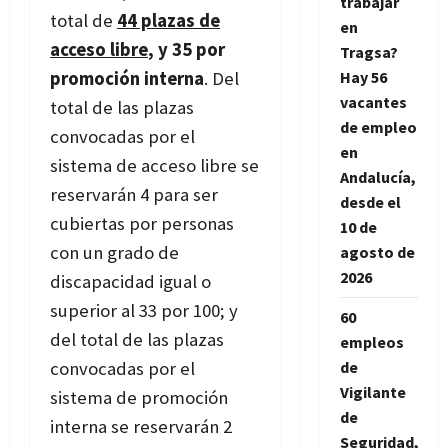
trabajar
total de
44 plazas de
en
acceso libre
, y 35 por
Tragsa?
promoción interna
. Del
Hay 56
vacantes
total de las plazas
de empleo
convocadas por el
en
sistema de acceso libre se
Andalucía,
reservarán 4 para ser
desde el
cubiertas por personas
10 de
con un grado de
agosto de
2026
discapacidad igual o
superior al 33 por 100; y
60
del total de las plazas
empleos
convocadas por el
de
Vigilante
sistema de promoción
de
interna se reservarán 2
Seguridad,