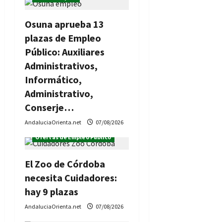
r
Osuna aprueba 13
a
plazas de Empleo
d
Público: Auxiliares
Administrativos,
a
Informático,
s
Administrativo,
Conserje…
AndaluciaOrienta.net
07/08/2026
Ofertas de Empleo Público
El Zoo de Córdoba
necesita Cuidadores:
hay 9 plazas
AndaluciaOrienta.net
07/08/2026