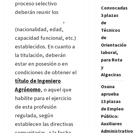
proceso selectivo
Convocadas
deberán reunir los
3 plazas
requisitos generales
,
de
(nacionalidad, edad,
Técnicos
capacidad funcional, etc.)
de
Orientación
establecidos. En cuanto a
laboral,
la titulación, deberán
para Rota
estar en posesión o en
y
condiciones de obtener el
Algeciras
título de Ingeniero
Osuna
Agrónomo
, o aquel que
aprueba
habilite para el ejercicio
13 plazas
de esta profesión
de Empleo
regulada, según
Público:
establecen las directivas
Auxiliares
Administrativo
comunitarias, a la fecha