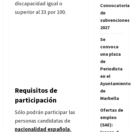
discapacidad igual o
Convocatoria
superior al 33 por 100.
de
subvenciones
2027
Se
convoca
una plaza
de
Periodista
en el
Ayuntamiento
Requisitos de
de
Marbella
participación
Ofertas de
Sólo podrán participar las
empleo
personas candidatas de
(SAE):
nacionalidad española
,