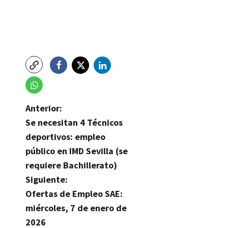
N
Anterior:
Se necesitan 4 Técnicos
a
deportivos: empleo
v
público en IMD Sevilla (se
requiere Bachillerato)
e
Siguiente:
g
Ofertas de Empleo SAE:
miércoles, 7 de enero de
a
2026