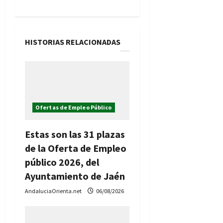
c
i
HISTORIAS RELACIONADAS
ó
n
d
Ofertas de Empleo Público
e
e
Estas son las 31 plazas
de la Oferta de Empleo
n
público 2026, del
t
Ayuntamiento de Jaén
AndaluciaOrienta.net
06/08/2026
r
a