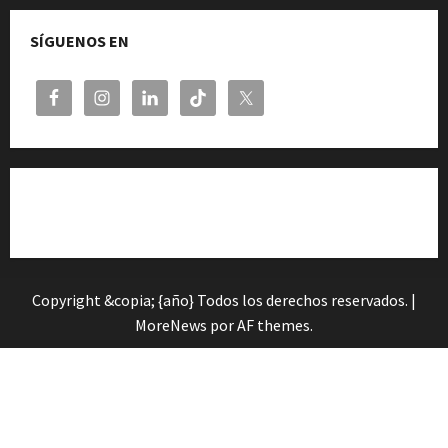
SÍGUENOS EN
Cita previa en el Servicio de Orientación «Andalucía
Orienta»
Copyright &copia; {año} Todos los derechos reservados.
|
MoreNews
por AF themes.