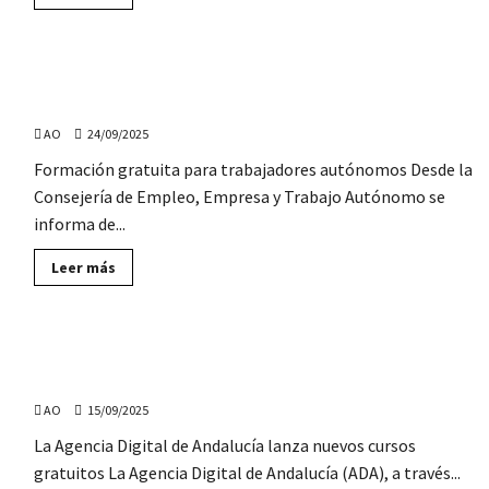
más
sobre
117
Ofertas
de
La Consejería de Empleo ofrecerá formación gratuita a
Empleo
para
unos 4.800 autónomos
Ayuntamientos
de
AO
24/09/2025
Andalucía,
SIN
Formación gratuita para trabajadores autónomos Desde la
oposición
Consejería de Empleo, Empresa y Trabajo Autónomo se
informa de...
Lee
Leer más
más
sobre
La
Consejería
de
Nuevos cursos gratuitos, de la Agencia Digital de
Empleo
ofrecerá
Andalucía, para jóvenes desempleados
formación
gratuita
AO
15/09/2025
a
unos
La Agencia Digital de Andalucía lanza nuevos cursos
4.800
autónomos
gratuitos La Agencia Digital de Andalucía (ADA), a través...