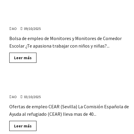
¿Quieres
trabajar
en
Bolsa de empleo de Monitores y Monitores de comedor
el
Aeropuerto
escolar, para la provincia de Jaén
de
Sevilla?
AO
09/10/2025
Bolsa de empleo de Monitores y Monitores de Comedor
Escolar ¿Te apasiona trabajar con niños y niñas?...
Lee
Leer más
más
sobre
Bolsa
de
empleo
Ofertas de empleo para CEAR (Sevilla): Integradores,
de
Monitores
Técnicos, Conserje…
y
Monitores
AO
03/10/2025
de
comedor
Ofertas de empleo CEAR (Sevilla) La Comisión Española de
escolar,
para
Ayuda al refugiado (CEAR) lleva mas de 40...
la
provincia
de
Lee
Leer más
Jaén
más