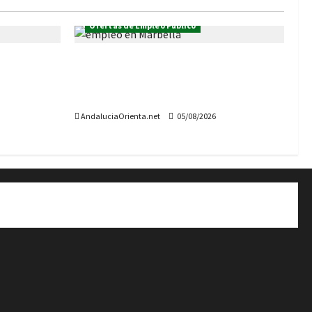
Ofertas de Empleo Público
a
Oferta de empleo público en el
nas que
Ayuntamiento de Marbella:
s EPES
convocadas 26 plazas
AndaluciaOrienta.net
05/08/2026
 Orientación «Andalucía Orienta»