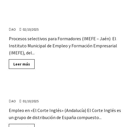
sobre
Ofertas
de
empleo
El IMEFE (Jaén) abre procesos de selección para la
para
CEAR
contratación de Formadores
(Sevilla):
Integradores,
AO
02/10/2025
Técnicos,
Conserje…
Procesos selectivos para Formadores (IMEFE – Jaén) El
Instituto Municipal de Empleo y Formación Empresarial
(IMEFE), del...
Lee
Leer más
más
sobre
El
IMEFE
(Jaén)
Ofertas de empleo en «El Corte Inglés» (Sevilla,
abre
procesos
Málaga, Córdoba, Cádiz, Granada, Jerez, El Ejido…)
de
selección
AO
01/10/2025
para
la
Empleo en «El Corte Inglés» (Andalucía) El Corte Inglés es
contratación
de
un grupo de distribución de España compuesto...
Formadores