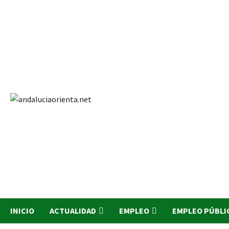
Saltar
al
contenido
INICIO
ACTUALIDAD
EMPLEO
EMPLEO PÚBLI