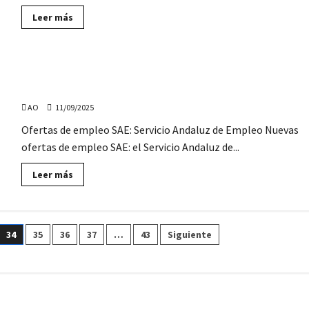
Lee
Leer más
más
sobre
Nuevos
cursos
gratuitos,
Ofertas de Empleo SAE: jueves, 11 de septiembre de
de
la
2025
Agencia
Digital
AO
11/09/2025
de
Andalucía,
Ofertas de empleo SAE: Servicio Andaluz de Empleo Nuevas
para
jóvenes
ofertas de empleo SAE: el Servicio Andaluz de...
desempleados
Lee
Leer más
más
sobre
Ofertas
de
Empleo
SAE:
34
35
36
37
…
43
Siguiente
jueves,
11
de
septiembre
de
2025