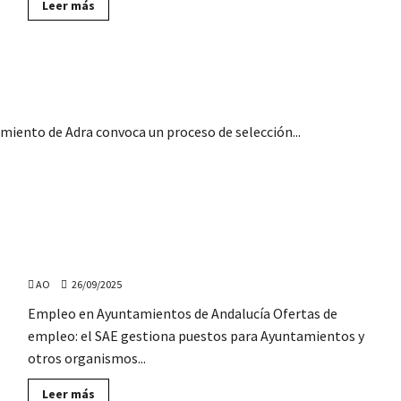
Lee
Leer más
más
sobre
Ofertas
de
empleo
tamiento de Adra (Almería)
en
«El
Corte
Inglés»
(Sevilla,
amiento de Adra convoca un proceso de selección...
Málaga,
Córdoba,
Cádiz,
Granada,
Jerez,
El
Ejido…)
117 Ofertas de Empleo para Ayuntamientos de
Andalucía, SIN oposición
AO
26/09/2025
Empleo en Ayuntamientos de Andalucía Ofertas de
empleo: el SAE gestiona puestos para Ayuntamientos y
otros organismos...
Lee
Leer más