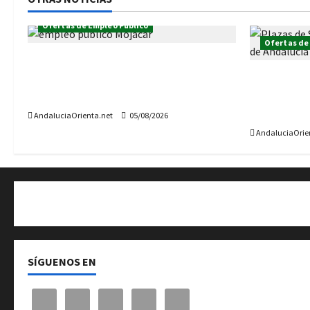
Ofertas de Empleo Público
Ofertas de
El Ayuntamiento de Mojácar ha
aprobado la Oferta de Empleo
Convocadas
Público 2026, con 14 plazas
Parlamento
vacantes d
AndaluciaOrienta.net
05/08/2026
AndaluciaOrie
Quiénes somos
SÍGUENOS EN