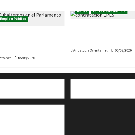
Becas
Junta de Andalucía
 Empleo Público
Hasta 22.000 euros, para l
 más plazas para el
contratación de las perso
 de Andalucía: 11
han realizado las práctica
el Cuerpo de Subalternos
AndaluciaOrienta.net
05/08/2026
nta.net
05/08/2026
Cita previa en el Servicio de