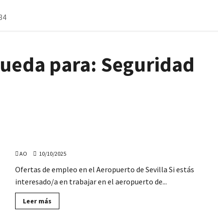
34
queda para:
Seguridad
¿Quieres trabajar en el Aeropuerto de Sevilla?
AO
10/10/2025
Ofertas de empleo en el Aeropuerto de Sevilla Si estás
interesado/a en trabajar en el aeropuerto de...
Lee
Leer más
más
sobre