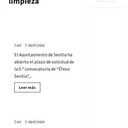
limpieza
Formación
5.ª convocatoria de Éfeso
Sevilla: solicitudes hasta el
17 de julio
AO
06/07/2026
El Ayuntamiento de Sevilla ha
abierto el plazo de solicitud de
la 5.ª convocatoria de “Éfeso
Sevilla”,...
Lee
Leer más
más
ofertas de empleo SAS
sobre
5.ª
convocatoria
de
Ofertas de Empleo SAE:
Éfeso
martes, 7 de julio de 2026
Sevilla:
solicitudes
AO
06/07/2026
hasta
el