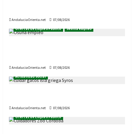
Convocadas 3 plazas de Técnicos de
Orientación laboral, para Rota y Algeciras
AndaluciaOrienta.net
07/08/2026
Ofertas de Empleo Público
Sevilla empleo
Osuna aprueba 13 plazas de Empleo Público:
Auxiliares Administrativos, Informático,
Administrativo, Conserje…
AndaluciaOrienta.net
07/08/2026
Actualidad Social
Vive gratis en la isla griega de Syros, a cambio
de cuidador gatos
AndaluciaOrienta.net
07/08/2026
Ofertas de Empleo Público
El Zoo de Córdoba necesita Cuidadores: hay 9