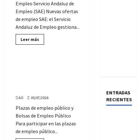
Empleo Servicio Andaluz de
17
de
Empleo (SAE) Nuevas ofertas
julio
de empleo SAE: el Servicio
Andaluz de Empleo gestiona...
Lee
Leer más
más
Ofertas de Empleo Público
sobre
Ofertas
de
Empleo
Del 6 al 10 de Julio de 2026:
SAE:
plazas de Empleo Público y
martes,
7
Bolsas de trabajo, cuyo
de
PLAZO de Solicitud finaliza
julio
de
esta semana
2026
ENTRADAS
AO
05/07/2026
RECIENTES
Plazas de empleo público y
Convocadas
Bolsas de Empleo Público
3 plazas
Para participar en las plazas
de
de empleo público...
Técnicos