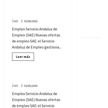
Ofertas
para la
de
Acreditación
Empleo
Ofertas de Empleo SAE:
SAE:
de
martes, 30 de junio de 2026
jueves,
2
idiomas:
AO
30/06/2026
de
julio
B1, B2 o
Empleo Servicio Andaluz de
de
2026
superior
Empleo (SAE) Nuevas ofertas
de empleo SAE: el Servicio
Se
Andaluz de Empleo gestiona...
necesitan
65
Lee
Leer más
más
Bomberos
Servicio Andaluz de Empleo
sobre
forestales
Ofertas
de
para
Empleo
Ofertas de Empleo SAE:
SAE:
tareas de
lunes, 29 de junio de 2026
martes,
30
prevención
AO
29/06/2026
de
junio
y
Empleo Servicio Andaluz de
de
extinción:
2026
Empleo (SAE) Nuevas ofertas
empleo en
de empleo SAE: el Servicio