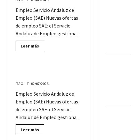
Vive gratis
Ayuntamientos
de
en la isla
Empleo Servicio Andaluz de
Andalucía
(SIN
griega de
Empleo (SAE) Nuevas ofertas
oposición)
Syros, a
de empleo SAE: el Servicio
cambio de
Andaluz de Empleo gestiona...
cuidador
Lee
Leer más
gatos
más
Servicio Andaluz de Empleo
sobre
Ofertas
El Zoo de
de
Empleo
Córdoba
Ofertas de Empleo SAE:
SAE:
jueves, 2 de julio de 2026
necesita
viernes,
3
Cuidadores:
AO
02/07/2026
de
julio
hay 9
Empleo Servicio Andaluz de
de
2026
plazas
Empleo (SAE) Nuevas ofertas
de empleo SAE: el Servicio
Andalucía
Andaluz de Empleo gestiona...
aprueba
ayudas de
Lee
Leer más
más
300 euros
Servicio Andaluz de Empleo
sobre