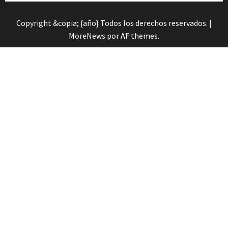
Copyright &copia; {año} Todos los derechos reservados.
|
MoreNews
por AF themes.