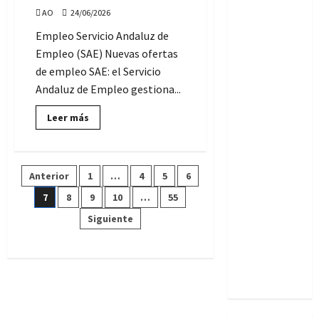
junio
AO
24/06/2026
de
2026
Empleo Servicio Andaluz de
Empleo (SAE) Nuevas ofertas
de empleo SAE: el Servicio
Andaluz de Empleo gestiona...
Lee
Leer más
más
sobre
Empleo
SAE:
ofertas
Paginación
Anterior
1
…
4
5
6
de
trabajo,
miércoles
7
8
9
10
…
55
de
24
de
Siguiente
junio
entradas
de
2026