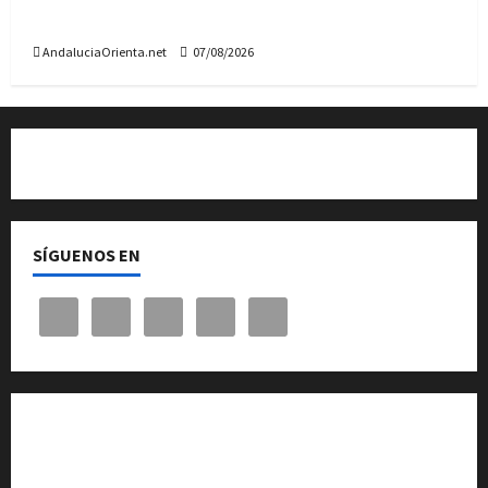
plazas
AndaluciaOrienta.net
07/08/2026
Quiénes somos
SÍGUENOS EN
Cita previa en el Servicio de Orientación «Andalucía
Orienta»