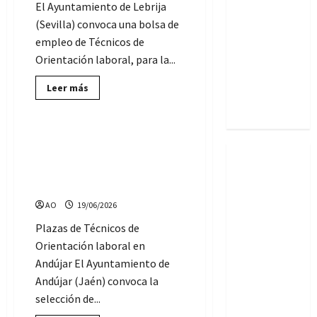
(FAISEM)
El Ayuntamiento de Lebrija
Andalucía:
(Sevilla) convoca una bolsa de
11
empleo de Técnicos de
vacantes
Orientación laboral, para la...
del
Lee
Cuerpo de
Leer más
más
Ofertas de Empleo Público
Subalternos
sobre
Se
abre
una
Convocadas 2 plazas de
Bolsa
Técnicos de Orientación
de
empleo
laboral, en el Ayuntamiento
de
de Andújar
Técnicos
de
AO
19/06/2026
Orientación
laboral,
en
Plazas de Técnicos de
el
Orientación laboral en
Ayuntamiento
de
Andújar El Ayuntamiento de
Lebrija
(Sevilla)
Andújar (Jaén) convoca la
selección de...