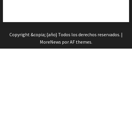
Cita previa en el Servicio de Orientación «Andalucía
Orienta»
Copyright &copia; {año} Todos los derechos reservados.
|
MoreNews
por AF themes.