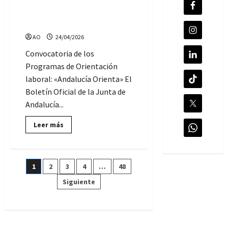
Se modifica la convocatoria
Benalmádena
de los Programas de
convoca
una
Orientación laboral
Bolsa
de
AO
24/04/2026
empleo
de
Convocatoria de los
Técnicos
de
Programas de Orientación
Orientación
laboral: «Andalucía Orienta» El
Boletín Oficial de la Junta de
Andalucía...
Lee
Leer más
más
sobre
Se
modifica
la
Paginación
1
2
3
4
…
48
convocatoria
de
los
Siguiente
de
Programas
de
Orientación
entradas
laboral