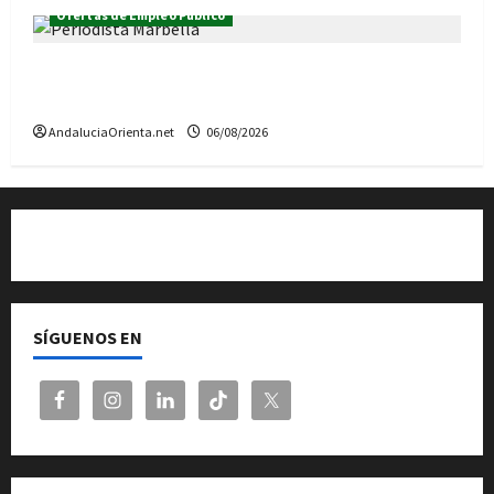
Ofertas de Empleo Público
Se convoca una plaza de Periodista en el
Ayuntamiento de Marbella
AndaluciaOrienta.net
06/08/2026
Quiénes somos
SÍGUENOS EN