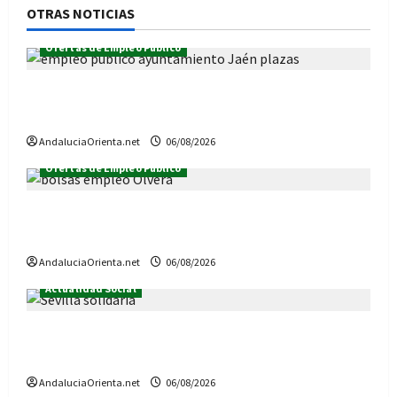
OTRAS NOTICIAS
Ofertas de Empleo Público
Estas son las 31 plazas de la Oferta de Empleo
público 2026, del Ayuntamiento de Jaén
AndaluciaOrienta.net
06/08/2026
Ofertas de Empleo Público
Convocadas 4 Bolsas de Empleo en el
Ayuntamiento de Olvera (Cádiz)
AndaluciaOrienta.net
06/08/2026
Actualidad Social
Sevilla Solidaria: Convocatoria de subvenciones
2027
AndaluciaOrienta.net
06/08/2026