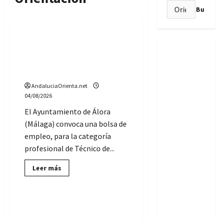
Buscar:
Ofertas de Empleo Público
Bolsa de empleo de
Técnicos de Orientación
laboral, Ayuntamiento de
Álora (Málaga)
AndaluciaOrienta.net
04/08/2026
El Ayuntamiento de Álora
(Málaga) convoca una bolsa de
empleo, para la categoría
profesional de Técnico de...
Ofertas de Empleo Público
Lee
Leer más
más
Sevilla empleo
sobre
Bolsa
de
empleo
El Ayuntamiento de
de
Marchena (Sevilla) convoca
Técnicos