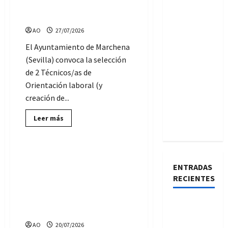
de
2 plazas de Técnicos de
Orientación
Orientación laboral
laboral,
Ayuntamiento
AO
27/07/2026
de
Álora
(Málaga)
El Ayuntamiento de Marchena
(Sevilla) convoca la selección
de 2 Técnicos/as de
Orientación laboral (y
creación de...
Lee
Leer más
más
Ofertas de Empleo Público
sobre
El
Ayuntamiento
de
Empleo en Granada: 4 plazas
Marchena
de Técnicos de Orientación
ENTRADAS
(Sevilla)
convoca
laboral, en la
RECIENTES
2
Mancomunidad de
plazas
de
Municipios de la Costa
Técnicos
Estas son
de
Tropical
las 31
Orientación
laboral
AO
20/07/2026