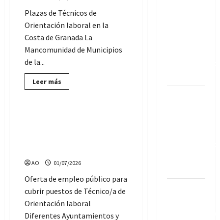
plazas de
Plazas de Técnicos de
la Oferta
Orientación laboral en la
de Empleo
Costa de Granada La
público
Mancomunidad de Municipios
2026, del
de la...
Ayuntamiento
de Jaén
Lee
Leer más
más
Ofertas de Empleo Público
Convocadas
sobre
Empleo
4 Bolsas
en
Granada:
Selección de Técnicos de
de Empleo
4
Orientación laboral en
plazas
en el
de
Córdoba, Estepa, Coín,
Técnicos
Ayuntamiento
Montoro y La Carolina
de
de Olvera
Orientación
AO
01/07/2026
laboral,
(Cádiz)
en
la
Oferta de empleo público para
Mancomunidad
Sevilla
cubrir puestos de Técnico/a de
de
Municipios
Solidaria:
Orientación laboral
de
la
Convocatoria
Diferentes Ayuntamientos y
Costa