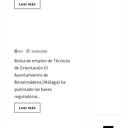
Lee
Leer más
más
Ofertas de Empleo Público
sobre
Convocadas
2
plazas
El Ayuntamiento de
de
Benalmádena convoca una
Técnicos
de
Bolsa de empleo de
Orientación
Técnicos de Orientación
laboral,
en
AO
14/05/2026
el
Ayuntamiento
de
Bolsa de empleo de Técnicos
Andújar
de Orientación El
Ayuntamiento de
Benalmádena (Málaga) ha
publicado las bases
reguladoras...
Lee
Leer más
más
Junta de Andalucía
sobre
El
Ayuntamiento
de