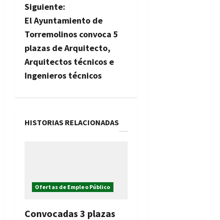
g
Siguiente:
El Ayuntamiento de
a
Torremolinos convoca 5
c
plazas de Arquitecto,
Arquitectos técnicos e
i
Ingenieros técnicos
ó
n
HISTORIAS RELACIONADAS
d
e
e
Ofertas de Empleo Público
n
t
Convocadas 3 plazas