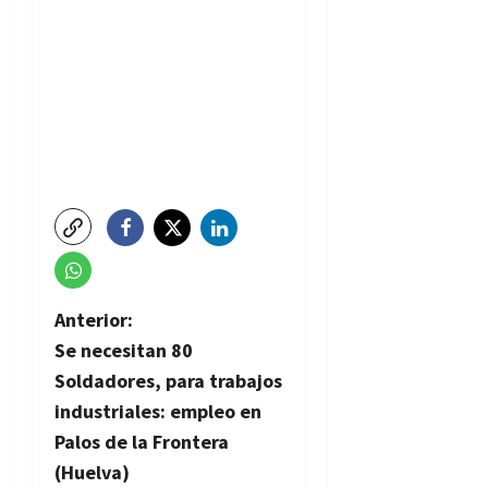
N
Anterior:
Se necesitan 80
a
Soldadores, para trabajos
v
industriales: empleo en
Palos de la Frontera
e
(Huelva)