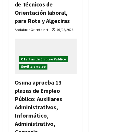
de Técnicos de
r
Orientación laboral,
a
para Rota y Algeciras
AndaluciaOrienta.net
07/08/2026
d
a
s
Ofertas de Empleo Público
Sevilla empleo
Osuna aprueba 13
plazas de Empleo
Público: Auxiliares
Administrativos,
Informático,
Administrativo,
Conserje…