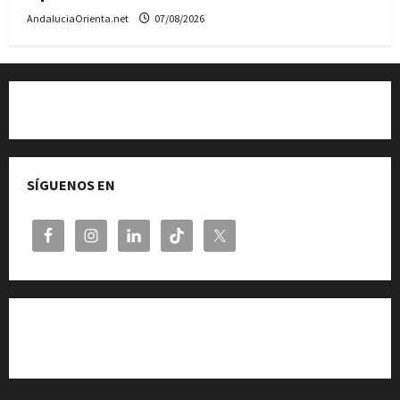
AndaluciaOrienta.net
07/08/2026
Quiénes somos
SÍGUENOS EN
Cita previa en el Servicio de Orientación «Andalucía
Orienta»