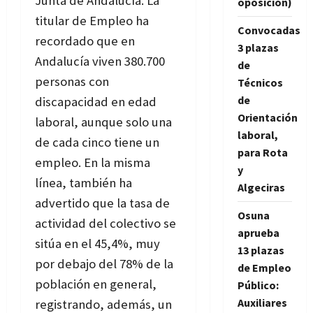
Junta de Andalucía. La
oposición)
titular de Empleo ha
Convocadas
recordado que en
3 plazas
Andalucía viven 380.700
de
personas con
Técnicos
de
discapacidad en edad
Orientación
laboral, aunque solo una
laboral,
de cada cinco tiene un
para Rota
empleo. En la misma
y
línea, también ha
Algeciras
advertido que la tasa de
Osuna
actividad del colectivo se
aprueba
sitúa en el 45,4%, muy
13 plazas
por debajo del 78% de la
de Empleo
población en general,
Público:
Auxiliares
registrando, además, un