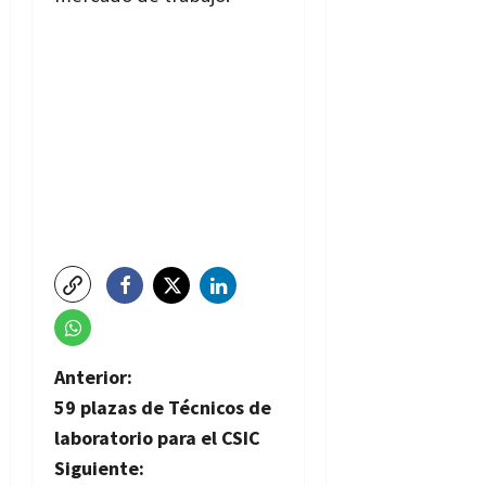
N
Anterior:
59 plazas de Técnicos de
a
laboratorio para el CSIC
v
Siguiente: