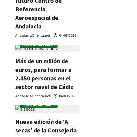
futuro Centro de
Referencia
Aeroespacial de
Andalucía
AndaluciaOrienta.net
04/08/2026
Formación
Junta de Andalucía
Más de un millón de
euros, para formar a
2.450 personas en el
sector naval de Cádiz
AndaluciaOrienta.net
04/08/2026
Junta de Andalucía
Nueva edición de ‘A
secas’ de la Consejería