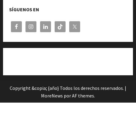
SÍGUENOS EN
Cita previa en el Servicio de Orientación «Andalucía
Orienta»
Copyright &copia; {año} Todos los derechos reservados.
|
MoreNews
por AF themes.