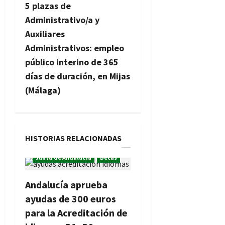
5 plazas de
e
Administrativo/a y
g
Auxiliares
Administrativos: empleo
a
público interino de 365
c
días de duración, en Mijas
(Málaga)
i
ó
n
HISTORIAS RELACIONADAS
Junta de Andalucía
Becas
d
e
Andalucía aprueba
ayudas de 300 euros
e
para la Acreditación de