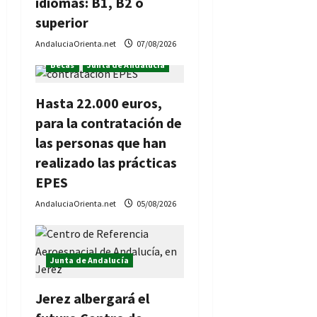
n
idiomas: B1, B2 o
superior
t
AndaluciaOrienta.net
07/08/2026
r
Becas
Junta de Andalucía
a
Hasta 22.000 euros,
d
para la contratación de
las personas que han
a
realizado las prácticas
s
EPES
AndaluciaOrienta.net
05/08/2026
Junta de Andalucía
Jerez albergará el