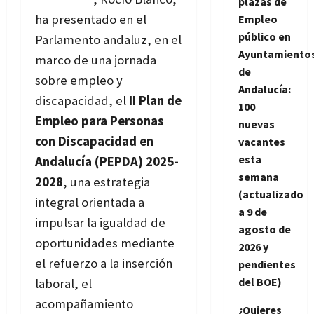
plazas de
ha presentado en el
Empleo
público en
Parlamento andaluz, en el
Ayuntamiento
marco de una jornada
de
sobre empleo y
Andalucía:
discapacidad, el
II Plan de
100
Empleo para Personas
nuevas
con Discapacidad en
vacantes
esta
Andalucía (PEPDA) 2025-
semana
2028
, una estrategia
(actualizado
integral orientada a
a 9 de
impulsar la igualdad de
agosto de
oportunidades mediante
2026 y
el refuerzo a la inserción
pendientes
del BOE)
laboral, el
acompañamiento
¿Quieres