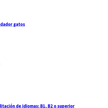
uidador gatos
s
itación de idiomas: B1, B2 o superior