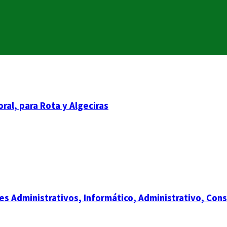
ral, para Rota y Algeciras
es Administrativos, Informático, Administrativo, Con