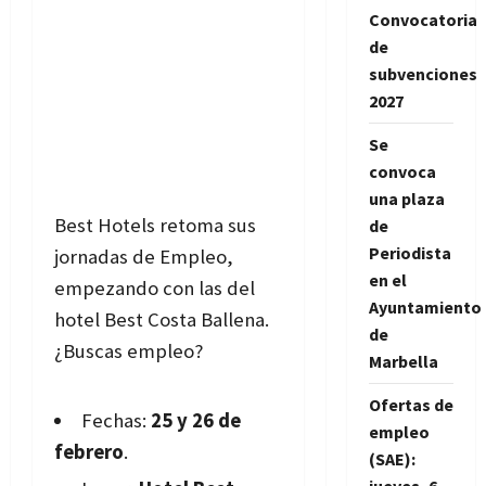
Convocatoria
de
subvenciones
2027
Se
convoca
una plaza
Best Hotels r
etoma sus
de
Periodista
jornadas de Empleo,
en el
empezando con las del
Ayuntamiento
hotel Best Costa Ballena.
de
¿Buscas empleo?
Marbella
Ofertas de
Fechas:
25 y 26 de
empleo
febrero
.
(SAE):