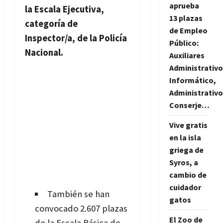
aprueba
la Escala Ejecutiva,
13 plazas
categoría de
de Empleo
Inspector/a, de la Policía
Público:
Nacional.
Auxiliares
Administrativo
Informático,
Administrativo
Conserje…
Vive gratis
en la isla
griega de
Syros, a
cambio de
cuidador
También se han
gatos
convocado
2.607 plazas
El Zoo de
de la Escala Básica de