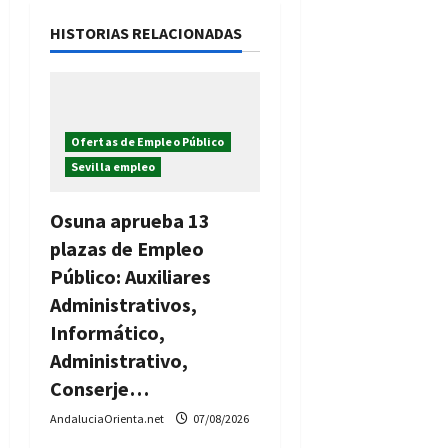
ó
HISTORIAS RELACIONADAS
n
d
Ofertas de Empleo Público
e
Sevilla empleo
e
Osuna aprueba 13
n
plazas de Empleo
t
Público: Auxiliares
Administrativos,
r
Informático,
a
Administrativo,
Conserje…
d
AndaluciaOrienta.net
07/08/2026