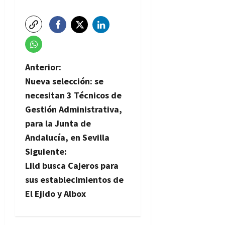
N
Anterior:
Nueva selección: se
a
necesitan 3 Técnicos de
v
Gestión Administrativa,
para la Junta de
e
Andalucía, en Sevilla
g
Siguiente:
Lild busca Cajeros para
a
sus establecimientos de
c
El Ejido y Albox
i