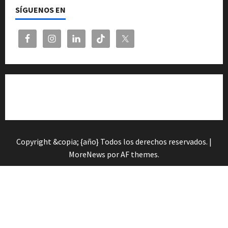
SÍGUENOS EN
Cita previa en el Servicio de Orientación «Andalucía
Orienta»
Copyright &copia; {año} Todos los derechos reservados.
|
MoreNews
por AF themes.