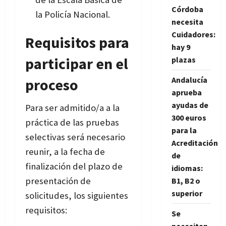
Córdoba
la Policía Nacional
.
necesita
Cuidadores:
Requisitos para
hay 9
participar en el
plazas
Andalucía
proceso
aprueba
ayudas de
Para ser admitido/a a la
300 euros
práctica de las pruebas
para la
selectivas será necesario
Acreditación
reunir, a la fecha de
de
finalización del plazo de
idiomas:
presentación de
B1, B2 o
superior
solicitudes, los siguientes
requisitos:
Se