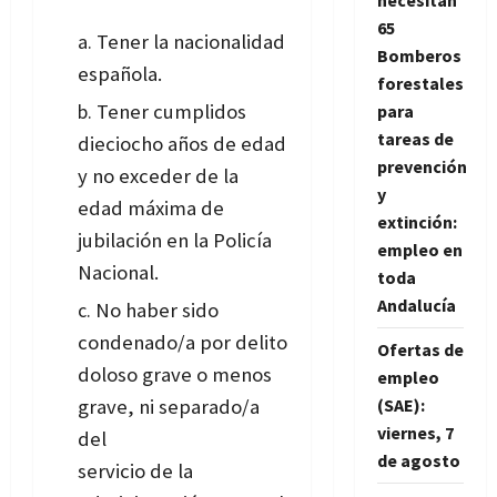
necesitan
65
Tener la nacionalidad
Bomberos
española.
forestales
Tener cumplidos
para
tareas de
dieciocho años de edad
prevención
y no exceder de la
y
edad máxima de
extinción:
jubilación en la Policía
empleo en
Nacional.
toda
Andalucía
No haber sido
condenado/a por delito
Ofertas de
doloso grave o menos
empleo
grave, ni separado/a
(SAE):
viernes, 7
del
de agosto
servicio de la