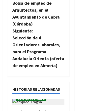
Bolsa de empleo de
a
Arquitectos, en el
v
Ayuntamiento de Cabra
(Córdoba)
e
Siguiente:
g
Selección de 4
Orientadores laborales,
a
para el Programa
c
Andalucía Orienta (oferta
de empleo en Almería)
i
ó
n
HISTORIAS RELACIONADAS
Ofertas de Empleo
d