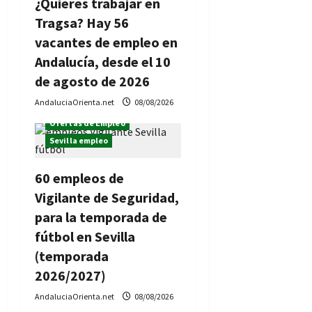
e
¿Quieres trabajar en
Tragsa? Hay 56
e
vacantes de empleo en
n
Andalucía, desde el 10
de agosto de 2026
t
AndaluciaOrienta.net
08/08/2026
r
Ofertas de Empleo
Sevilla empleo
a
d
60 empleos de
Vigilante de Seguridad,
a
para la temporada de
s
fútbol en Sevilla
(temporada
2026/2027)
AndaluciaOrienta.net
08/08/2026