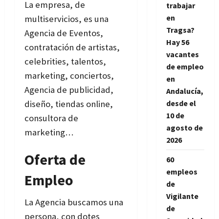
La empresa, de
trabajar
en
multiservicios, es una
Tragsa?
Agencia de Eventos,
Hay 56
contratación de artistas,
vacantes
celebrities, talentos,
de empleo
marketing, conciertos,
en
Agencia de publicidad,
Andalucía,
diseño, tiendas online,
desde el
10 de
consultora de
agosto de
marketing…
2026
Oferta de
60
empleos
Empleo
de
Vigilante
La Agencia buscamos una
de
persona, con dotes