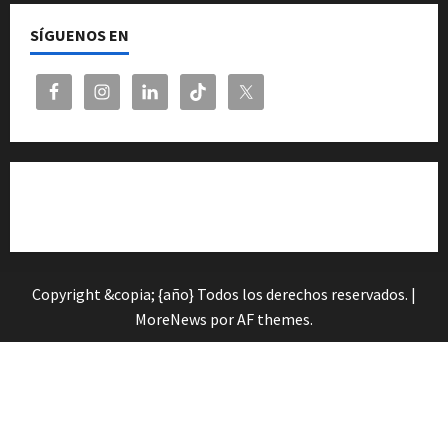
SÍGUENOS EN
Cita previa en el Servicio de Orientación «Andalucía
Orienta»
Copyright &copia; {año} Todos los derechos reservados.
|
MoreNews
por AF themes.