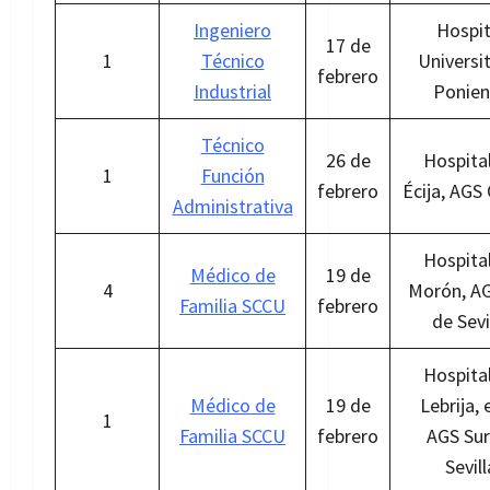
Ingeniero
Hospit
17 de
1
Técnico
Universi
febrero
Industrial
Ponien
Técnico
26 de
Hospita
1
Función
febrero
Écija, AGS
Administrativa
Hospita
Médico de
19 de
4
Morón, AG
Familia SCCU
febrero
de Sevi
Hospita
Médico de
19 de
Lebrija, 
1
Familia SCCU
febrero
AGS Sur
Sevill