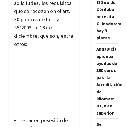
El Zoo de
solicitudes, los requisitos
Córdoba
que se recogen en el art.
necesita
30 punto 5 de la Ley
Cuidadores:
55/2003 de 16 de
hay 9
diciembre; que son, entre
plazas
otros:
Andalucía
aprueba
ayudas de
300 euros
para la
Acreditación
de
idiomas:
B1, B2 o
superior
Estar en posesión de
Se