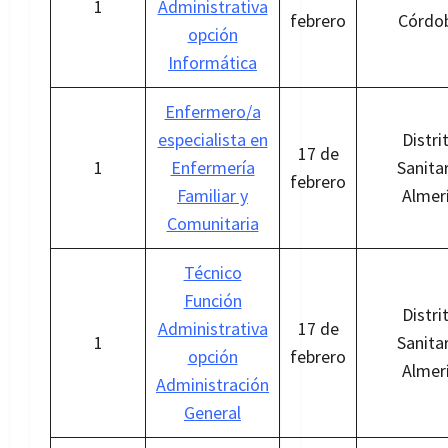
1
Administrativa
febrero
Córdo
opción
Informática
Enfermero/a
especialista en
Distri
17 de
1
Enfermería
Sanita
febrero
Familiar y
Almer
Comunitaria
Técnico
Función
Distri
Administrativa
17 de
1
Sanita
opción
febrero
Almer
Administración
General