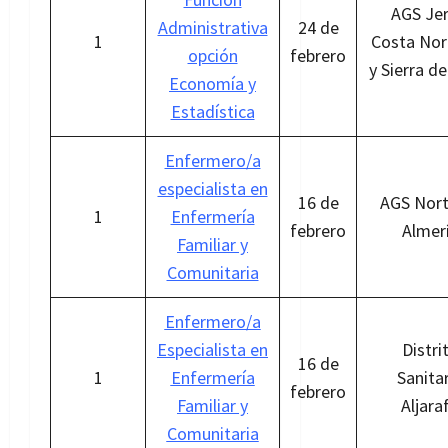
AGS Jer
Administrativa
24 de
1
Costa Nor
opción
febrero
y Sierra d
Economía y
Estadística
Enfermero/a
especialista en
16 de
AGS Nort
1
Enfermería
febrero
Almer
Familiar y
Comunitaria
Enfermero/a
Especialista en
Distri
16 de
1
Enfermería
Sanita
febrero
Familiar y
Aljara
Comunitaria