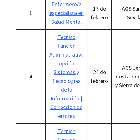
Enfermero/a
17 de
AGS Sur
1
especialista en
febrero
Sevill
Salud Mental
Técnico
Función
Administrativa
opción
AGS Jer
Sistemas y
24 de
4
Costa Nor
Tecnologías
febrero
y Sierra d
de la
Información
|
Corrección de
errores
Técnico
Función