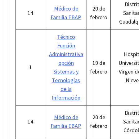
Distri
Médico de
20 de
14
Sanita
Familia EBAP
febrero
Guadalqu
Técnico
Función
Administrativa
Hospit
opción
19 de
Universi
1
Sistemas y
febrero
Virgen d
Tecnologías
Nieve
de la
Información
Distri
Médico de
20 de
14
Sanita
Familia EBAP
febrero
Córdo