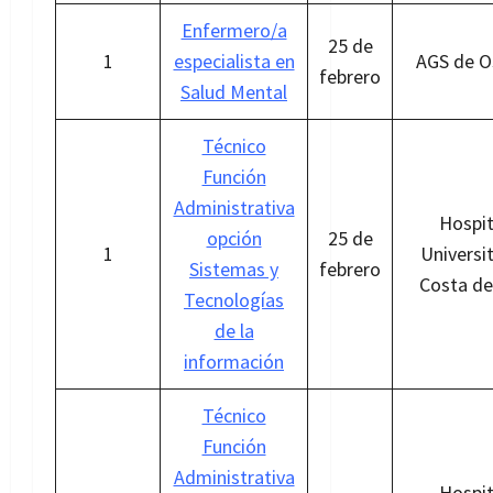
Enfermero/a
25 de
1
especialista en
AGS de O
febrero
Salud Mental
Técnico
Función
Administrativa
Hospit
opción
25 de
1
Universi
Sistemas y
febrero
Costa de
Tecnologías
de la
información
Técnico
Función
Administrativa
Hospit