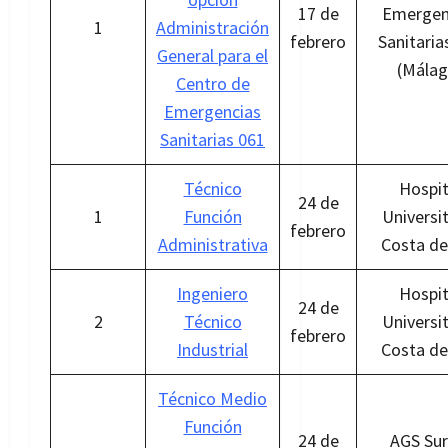
17 de
Emergen
1
Administración
febrero
Sanitaria
General para el
(Málag
Centro de
Emergencias
Sanitarias 061
Técnico
Hospit
24 de
1
Función
Universi
febrero
Administrativa
Costa de
Ingeniero
Hospit
24 de
2
Técnico
Universi
febrero
Industrial
Costa de
Técnico Medio
Función
24 de
AGS Sur