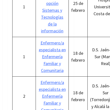
opción
25 de
1
Universi
Sistemas y
febrero
Costa de
Tecnologías
de la
información
Enfermero/a
especialista en
D.S. Jaén
18 de
1
Enfermería
Sur (Ma
febrero
Familiar y
Real
Comunitaria
Enfermero/a
D.S. Jaén
especialista en
18 de
Sur
2
Enfermería
febrero
(Torredon
Familiar y
y Alcalá la
Comunitaria