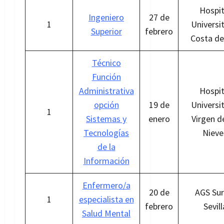
Hospit
Ingeniero
27 de
1
Universi
Superior
febrero
Costa de
Técnico
Función
Administrativa
Hospit
opción
19 de
Universi
1
Sistemas y
enero
Virgen d
Tecnologías
Nieve
de la
Información
Enfermero/a
20 de
AGS Sur
1
especialista en
febrero
Sevill
Salud Mental