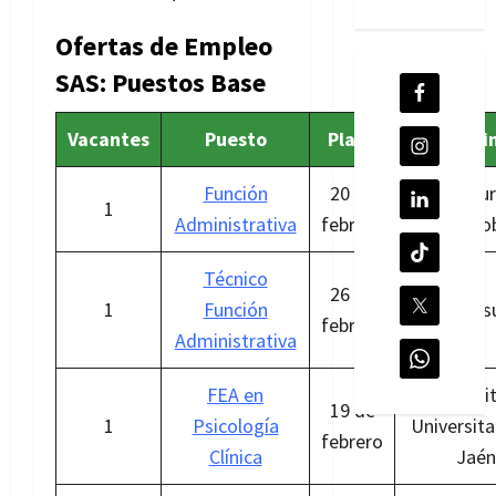
Ofertas de Empleo
SAS: Puestos Base
Vacantes
Puesto
Plazo
Desti
Función
20 de
AGS Sur
1
Administrativa
febrero
Córdo
Técnico
26 de
1
Función
AGS Os
febrero
Administrativa
FEA en
Hospit
19 de
1
Psicología
Universita
febrero
Clínica
Jaén