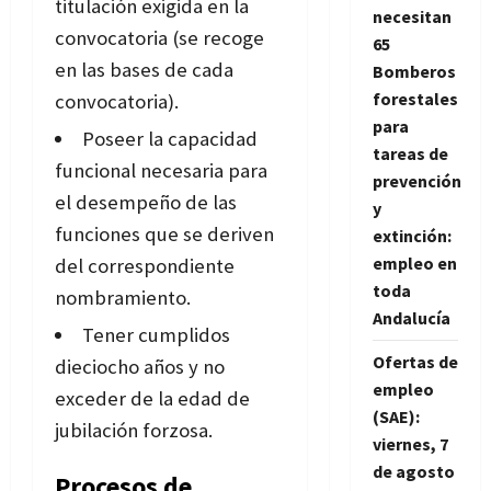
titulación exigida en la
necesitan
convocatoria (se recoge
65
en las bases de cada
Bomberos
forestales
convocatoria).
para
Poseer la capacidad
tareas de
funcional necesaria para
prevención
el desempeño de las
y
funciones que se deriven
extinción:
empleo en
del correspondiente
toda
nombramiento.
Andalucía
Tener cumplidos
Ofertas de
dieciocho años y no
empleo
exceder de la edad de
(SAE):
jubilación forzosa.
viernes, 7
de agosto
Procesos de